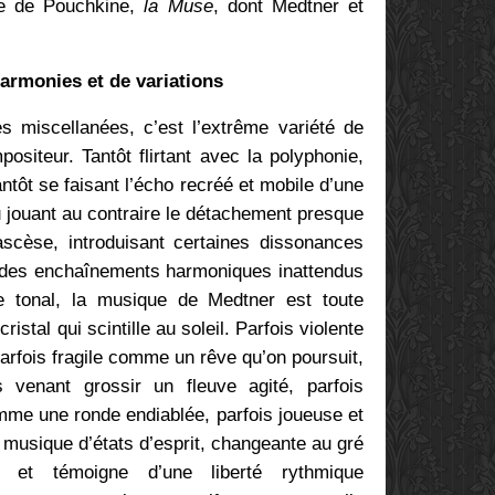
te de Pouchkine,
la Muse
, dont Medtner et
harmonies et de variations
s miscellanées, c’est l’extrême variété de
siteur. Tantôt flirtant avec la polyphonie,
antôt se faisant l’écho recréé et mobile d’une
 jouant au contraire le détachement presque
’ascèse, introduisant certaines dissonances
t des enchaînements harmoniques inattendus
e tonal, la musique de Medtner est toute
istal qui scintille au soleil. Parfois violente
arfois fragile comme un rêve qu’on poursuit,
 venant grossir un fleuve agité, parfois
omme une ronde endiablée, parfois joueuse et
 musique d’états d’esprit, changeante au gré
et témoigne d’une liberté rythmique