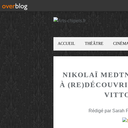
ACCUEIL
THÉÂTRE
CINÉM
NIKOLAÏ MEDTN
À (RE)DÉCOUVRI
VITT
Rédigé par Sarah F