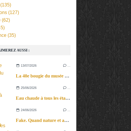
(135)
ions
(127)
e
(62)
5)
nce
(35)
IMEREZ AUSSI :
13/07/2026
…
La 40e bougie du musée d’Orsay.
25/06/2026
…
Eau chaude à tous les étages. L’une chante, les autres aussi.
24/06/2026
…
Fake. Quand nature et artifice, spectacle vivant et musique électronique, vérité et illusion se mêlent pour un vrai voyage au pays des sons et des songes…