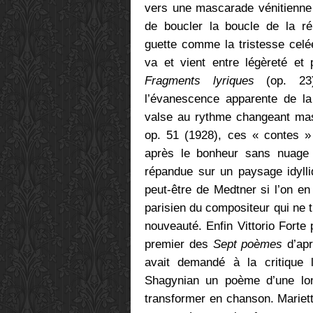
vers une mascarade vénitienne 
de boucler la boucle de la ré
guette comme la tristesse cel
va et vient entre légèreté et 
Fragments lyriques
(op. 23)
l’évanescence apparente de l
valse au rythme changeant ma
op. 51 (1928), ces « contes » 
après le bonheur sans nuage d
répandue sur un paysage idylli
peut-être de Medtner si l’on en
parisien du compositeur qui ne t
nouveauté. Enfin Vittorio Forte
premier des
Sept poèmes
d’apr
avait demandé à la critique li
Shagynian un poème d’une lo
transformer en chanson. Mariett