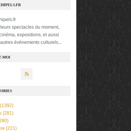
CHIPELS.FR
lleurs spectacles du moment,
 cinéma, expositions, et aussi
t autres évènements culturels...
Z-MOI
ORIES
(1392)
s
(281)
280)
ire
(221)