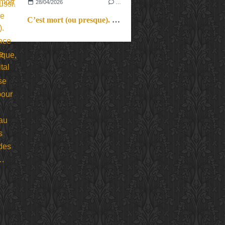
28/04/2026
…
C’est mort (ou presque). L’insolence tranquille d’un récital plein de vitalité.