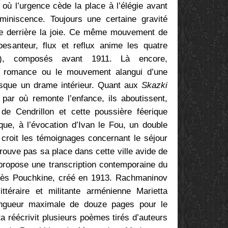
où l’urgence cède la place à l’élégie avant
miniscence. Toujours une certaine gravité
ée derrière la joie. Ce même mouvement de
pesanteur, flux et reflux anime les quatre
, composés avant 1911. Là encore,
a romance ou le mouvement alangui d’une
sque un drame intérieur. Quant aux
Skazki
par où remonte l’enfance, ils aboutissent,
e Cendrillon et cette poussière féerique
que, à l’évocation d’Ivan le Fou, un double
 croit les témoignages concernant le séjour
rouve pas sa place dans cette ville avide de
 propose une transcription contemporaine du
ès Pouchkine, créé en 1913. Rachmaninov
ttéraire et militante arménienne Marietta
ngueur maximale de douze pages pour le
a réécrivit plusieurs poèmes tirés d’auteurs