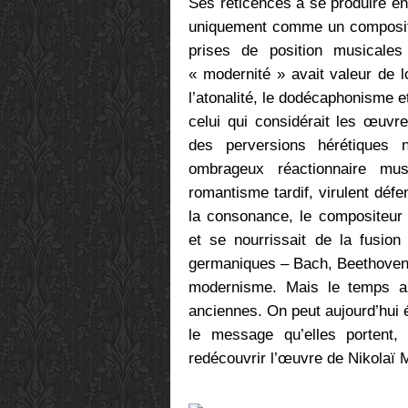
Ses réticences à se produire en 
uniquement comme un composit
prises de position musicale
« modernité » avait valeur de l
l’atonalité, le dodécaphonisme et
celui qui considérait les œuv
des perversions hérétiques 
ombrageux réactionnaire mu
romantisme tardif, virulent défe
la consonance, le compositeur
et se nourrissait de la fusion
germaniques – Bach, Beethoven...
modernisme. Mais le temps a
anciennes. On peut aujourd’hui
le message qu’elles portent, 
redécouvrir l’œuvre de Nikolaï