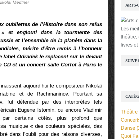
Nikolaï Medtner
ARTS-
 oubliettes de l’Histoire dans son refus
Les mei
 » et englouti dans la tourmente des
théâtre,
ssie et l’ensemble de la planète dans la
livres e
diales, mérite d’être remis à l’honneur
le label Odradek le replacent sur le devant
SUIVE
n CD et un concert salle Cortot à Paris le
naissent aujourd’hui le compositeur Nikolaï
riabine et de Rachmaninov. Pourtant sa
CATÉG
v, fut défendue par des interprètes tels
méricain Eugene Istomin, ou encore Vladimir
Théâtre
 par certains côtés, plus profond que
Concert
sa musique « des couleurs spéciales, des
Danse
(
bré dans l’oubli pour des raisons diverses,
Quoi Fa