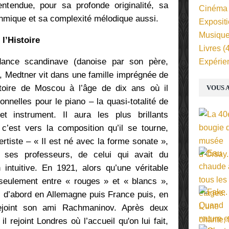
ntendue, pour sa profonde originalité, sa
Cinéma
ythmique et sa complexité mélodique aussi.
Exposit
Musiqu
l’Histoire
Livres
(4
dance scandinave (danoise par son père,
Expérie
 Medtner vit dans une famille imprégnée de
toire de Moscou à l’âge de dix ans où il
VOUS A
nnelles pour le piano – la quasi-totalité de
 instrument. Il aura les plus brillants
c’est vers la composition qu’il se tourne,
rtiste – « Il est né avec la forme sonate »,
e ses professeurs, de celui qui avait du
intuitive. En 1921, alors qu’une véritable
s seulement entre « rouges » et « blancs »,
il, d’abord en Allemagne puis France puis, en
rejoint son ami Rachmaninov. Après deux
 rejoint Londres où l’accueil qu'on lui fait,