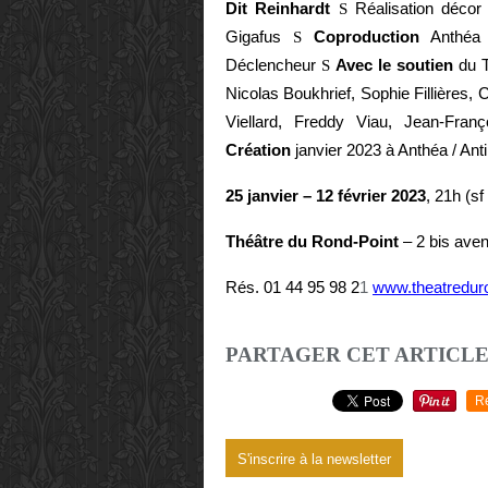
Dit Reinhardt
S
Réalisation déco
Gigafus
S
Coproduction
Anthéa 
Déclencheur
S
Avec le soutien
du T
Nicolas Boukhrief, Sophie Fillières, 
Viellard, Freddy Viau, Jean-Fra
Création
janvier 2023 à Anthéa / Ant
25 janvier – 12 février 2023
, 21h (s
Théâtre du Rond-Point
– 2 bis aven
Rés. 01 44 95 98 2
1
www.theatreduro
PARTAGER CET ARTICL
R
S'inscrire à la newsletter