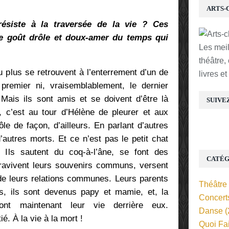
ARTS-
résiste à la traversée de la vie ? Ces
 le goût drôle et doux-amer du temps qui
Les mei
théâtre,
u plus se retrouvent à l’enterrement d’un de
livres e
premier ni, vraisemblablement, le dernier
 Mais ils sont amis et se doivent d’être là
SUIVE
i, c’est au tour d’Hélène de pleurer et aux
le de façon, d’ailleurs. En parlant d’autres
’autres morts. Et ce n’est pas le petit chat
Ils sautent du coq-à-l’âne, se font des
CATÉG
, ravivent leurs souvenirs communs, versent
 de leurs relations communes. Leurs parents
Théâtre
is, ils sont devenus papy et mamie, et, la
Concert
ont maintenant leur vie derrière eux.
Danse
(
ié. À la vie à la mort !
Quoi Fa