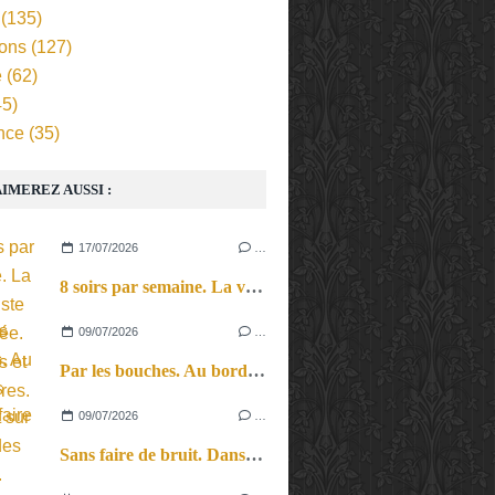
(135)
ions
(127)
e
(62)
5)
nce
(35)
IMEREZ AUSSI :
17/07/2026
…
8 soirs par semaine. La vie d’artiste en tournée. Ses joies et ses galères.
09/07/2026
…
Par les bouches. Au bord des lèvres et sur le bout des langues.
09/07/2026
…
Sans faire de bruit. Dans le microcosme du quotidien, l’exploration théâtrale de la perception sonore.