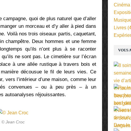
Cinéma
Exposit
de campagne, quoi de plus naturel que d’aller
Musiqu
 manger un morceau et d’y aller à pied dans
Livres
(4
. Voilà nos trois oiseaux partis, caquetant,
Expérie
emin champêtre. Deux hommes et une femme
longtemps qu’ils n’ont plus à se raconter
VOUS A
e qu’ils ne sont pas. Le cimetière sur l’écran
lace à une allée rustique à travers bois et
de manière décousue le fil de leurs vies. Ce
r, vers l’intérieur d’une maison, comme leur
lités convenues – ou à peu près – à un
es autoanalyses réjouissantes.
© Jean Croc