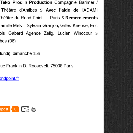
r
Tako Prod
S
Production
Compagnie Barimer /
Théâtre d’Antibes
S
Avec l’aide de
l’ADAMI
héâtre du Rond-Point — Paris
S
Remerciements
Camille Melvil, Sylvain Granjon, Gilles Kneusé, Eric
nçois Gabard Agence Zelig, Lucien Winocour
S
ibes (06)
f lundi), dimanche 15h
ue Franklin D. Roosevelt, 75008 Paris
ndpoint.fr
E
epost
0