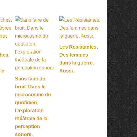
Les Résistantes.
hes.
Des femmes
dans la guerre.
 le
Aussi.
Sans faire de
bruit. Dans le
microcosme du
quotidien,
l’exploration
théâtrale de la
perception
sonore.