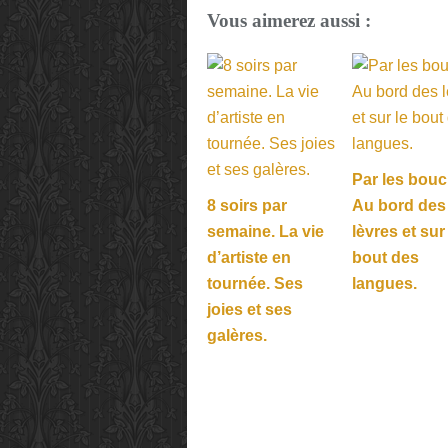
Vous aimerez aussi :
Par les bouc
8 soirs par
Au bord des
semaine. La vie
lèvres et sur
d’artiste en
bout des
tournée. Ses
langues.
joies et ses
galères.