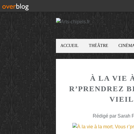
ACCUEIL
THÉÂTRE
CINÉM
À LA VIE 
R’PRENDREZ B
VIEIL
Rédigé par Sarah F