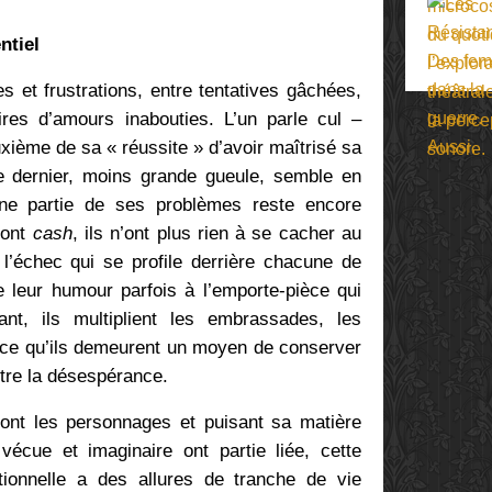
ntiel
s et frustrations, entre tentatives gâchées,
oires d’amours inabouties. L’un parle cul –
uxième de sa « réussite » d’avoir maîtrisé sa
Le dernier, moins grande gueule, semble en
une partie de ses problèmes reste encore
sont
cash
, ils n’ont plus rien à se cacher au
 l’échec qui se profile derrière chacune de
e leur humour parfois à l’emporte-pièce qui
nt, ils multiplient les embrassades, les
arce qu’ils demeurent un moyen de conserver
ntre la désespérance.
sont les personnages et puisant sa matière
écue et imaginaire ont partie liée, cette
ictionnelle a des allures de tranche de vie