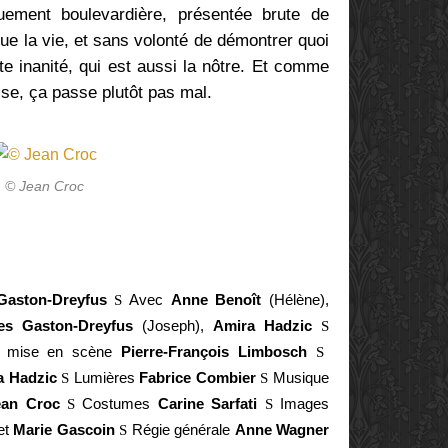
uement boulevardière, présentée brute de
que la vie, et sans volonté de démontrer quoi
te inanité, qui est aussi la nôtre. Et comme
ise, ça passe plutôt pas mal.
© Jean Croc
 Gaston-Dreyfus
S
Avec
Anne Benoît
(Hélène),
les Gaston-Dreyfus
(Joseph),
Amira Hadzic
S
 la mise en scène
Pierre-François Limbosch
S
a Hadzic
S
Lumières
Fabrice Combier
S
Musique
ean Croc
S
Costumes
Carine Sarfati
S
Images
et
Marie Gascoin
S
Régie générale
Anne Wagner