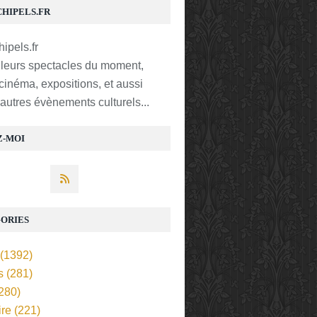
CHIPELS.FR
lleurs spectacles du moment,
 cinéma, expositions, et aussi
t autres évènements culturels...
Z-MOI
ORIES
(1392)
s
(281)
280)
ire
(221)