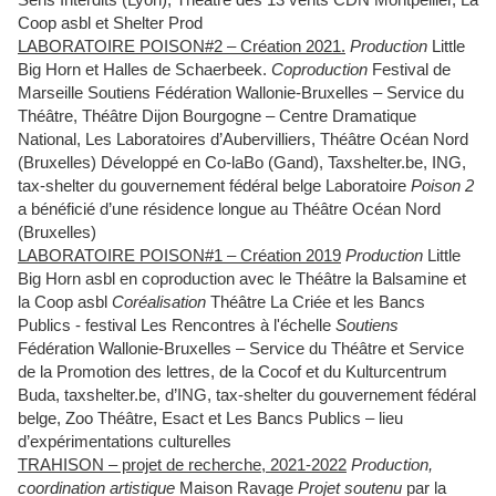
Coop asbl et Shelter Prod
LABORATOIRE POISON#2 – Création 2021.
Production
Little
Big Horn et Halles de Schaerbeek.
Coproduction
Festival de
Marseille Soutiens Fédération Wallonie-Bruxelles – Service du
Théâtre, Théâtre Dijon Bourgogne – Centre Dramatique
National, Les Laboratoires d’Aubervilliers, Théâtre Océan Nord
(Bruxelles) Développé en Co-laBo (Gand), Taxshelter.be, ING,
tax-shelter du gouvernement fédéral belge Laboratoire
Poison 2
a bénéficié d’une résidence longue au Théâtre Océan Nord
(Bruxelles)
LABORATOIRE POISON#1 – Création 2019
Production
Little
Big Horn asbl en coproduction avec le Théâtre la Balsamine et
la Coop asbl
Coréalisation
Théâtre La Criée et les Bancs
Publics - festival Les Rencontres à l'échelle
Soutiens
Fédération Wallonie-Bruxelles – Service du Théâtre et Service
de la Promotion des lettres, de la Cocof et du Kulturcentrum
Buda, taxshelter.be, d’ING, tax-shelter du gouvernement fédéral
belge, Zoo Théâtre, Esact et Les Bancs Publics – lieu
d’expérimentations culturelles
TRAHISON – projet de recherche, 2021-2022
Production,
coordination artistique
Maison Ravage
Projet soutenu
par la