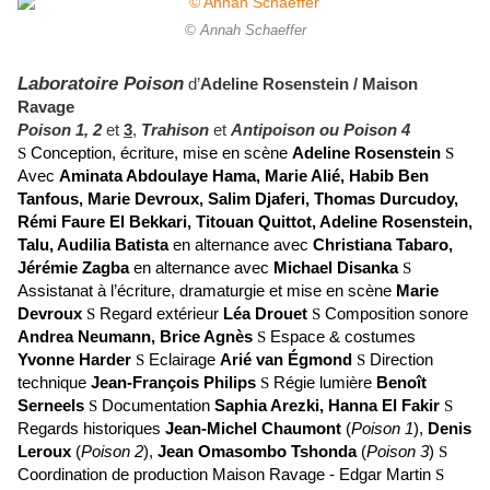
© Annah Schaeffer
Laboratoire Poison
d’
Adeline Rosenstein / Maison
Ravage
Poison 1,
2
et
3
,
Trahison
et
Antipoison ou Poison 4
S
Conception, écriture, mise en scène
Adeline Rosenstein
S
Avec
Aminata Abdoulaye Hama, Marie Alié, Habib Ben
Tanfous, Marie Devroux, Salim Djaferi, Thomas Durcudoy,
Rémi Faure El Bekkari, Titouan Quittot, Adeline Rosenstein,
Talu, Audilia Batista
en alternance avec
Christiana Tabaro,
Jérémie Zagba
en alternance avec
Michael Disanka
S
Assistanat à l’écriture, dramaturgie et mise en scène
Marie
Devroux
S
Regard extérieur
Léa Drouet
S
Composition sonore
Andrea Neumann, Brice Agnès
S
Espace & costumes
Yvonne Harder
S
Eclairage
Arié van Égmond
S
Direction
technique
Jean-François Philips
S
Régie lumière
Benoît
Serneels
S
Documentation
Saphia Arezki, Hanna El Fakir
S
Regards historiques
Jean-Michel Chaumont
(
Poison 1
),
Denis
Leroux
(
Poison 2
),
Jean Omasombo Tshonda
(
Poison 3
)
S
Coordination de production Maison Ravage - Edgar Martin
S