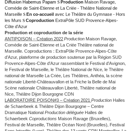
Diffusion Habemus Papam
S
Production
Maison Ravage,
Comédie de Saint-Etienne et La Criée - Théâtre National de
Marseille
S
En co-accueil
avec Le Théâtre du Gymnase - Hors
les Murs
S
Coproduction
ExtraPôle SUD Provence-Alpes-
Côte d’Azur
Production et coproduction de la série
ANTIPOISON – Création 2022
Production
Maison Ravage,
Comédie de Saint-Etienne et La Criée Théâtre national de
Marseille. Coproductions : ExtraPôle Provence-Alpes-Côte
d’Azur, plateforme de production soutenue par la Région SUD
Provence-Alpes-Côte d’Azur rassemblant le Festival d’Avignon,
le Festival de Marseille, le Théâtre National de Nice, le Théâtre
national de Marseille La Criée, Les Théâtres, Anthéa, la scène
nationale Liberté-Châteauvallon et la Friche la Belle de Mai
Scène nationale Châteauvallon Liberté, Théâtre national de
Nice, Théâtre Dijon Bourgogne CDN
LABORATOIRE POISON#3 – Création 2021
Production
Halles
de Schaerbeek & Théâtre Dijon Bourgogne – Centre
Dramatique National
Production déléguée
Halles de
Schaerbeek
Coproductions
Maison Ravage (Bruxelles),
Festival de Marseille, Théâtre Océan Nord (Bruxelles), Festival
Sens Interdits (Lyon), Théâtre des 13 vents CDN Montpellier, La