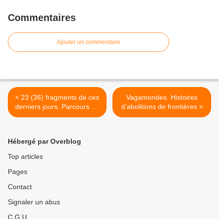
Commentaires
Ajouter un commentaire
< 23 (36) fragments de ces
Vagamondes. Histoires
derniers jours. Parcours en
d’abolitions de frontières >
zigzag dans les racines
politiques du cirque et le
pouvoir libérateur de la
Hébergé par Overblog
danse.
Top articles
Pages
Contact
Signaler un abus
C.G.U.