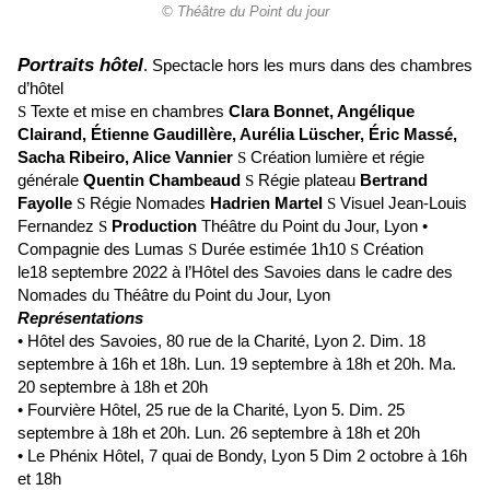
© Théâtre du Point du jour
Portraits hôtel
. Spectacle hors les murs dans des chambres
d’hôtel
S
Texte et mise en chambres
Clara Bonnet, Angélique
Clairand, Étienne Gaudillère, Aurélia Lüscher, Éric Massé,
Sacha Ribeiro, Alice Vannier
S
Création lumière et régie
générale
Quentin Chambeaud
S
Régie plateau
Bertrand
Fayolle
S
Régie Nomades
Hadrien Martel
S
Visuel Jean-Louis
Fernandez
S
Production
Théâtre du Point du Jour, Lyon •
Compagnie des Lumas
S
Durée estimée 1h10
S
Création
le18 septembre 2022 à l’Hôtel des Savoies dans le cadre des
Nomades du Théâtre du Point du Jour, Lyon
Représentations
• Hôtel des Savoies, 80 rue de la Charité, Lyon 2. Dim. 18
septembre à 16h et 18h. Lun. 19 septembre à 18h et 20h. Ma.
20 septembre à 18h et 20h
• Fourvière Hôtel, 25 rue de la Charité, Lyon 5. Dim. 25
septembre à 18h et 20h. Lun. 26 septembre à 18h et 20h
• Le Phénix Hôtel, 7 quai de Bondy, Lyon 5 Dim 2 octobre à 16h
et 18h