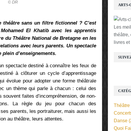
© DR
ARTS-
théâtre sans un filtre fictionnel ? C’est
Les mei
t Mohamed El Khatib avec les apprentis
théâtre,
re du Théâtre National de Bretagne en les
livres e
 relations avec leurs parents. Un spectacle
 plein d’enseignements.
SUIVE
’un spectacle destiné à connaître les feux de
estiné à clôturer un cycle d’apprentissage
ui évolue pour adopter une forme théâtrale
ec un thème qui parle à chacun : celui des
CATÉG
us souvent faites d’incompréhension, de non-
tions. La règle du jeu pour chacun des
Théâtre
ses parents, les portraiturer, mais aussi les
Concert
tion au théâtre, leurs attentes.
Danse
(
Quoi Fa