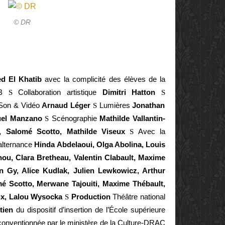
© DR
 El Khatib
avec la complicité des élèves de la
NB
S
Collaboration artistique
Dimitri Hatton
S
on & Vidéo
Arnaud Léger
S
Lumières
Jonathan
el Manzano
S
Scénographie
Mathilde Vallantin-
r, Salomé Scotto, Mathilde Viseux
S
Avec la
alternance
Hinda Abdelaoui, Olga Abolina, Louis
hou, Clara Bretheau, Valentin Clabault, Maxime
n Gy, Alice Kudlak, Julien Lewkowicz, Arthur
é Scotto, Merwane Tajouiti, Maxime Thébault,
ux, Lalou Wysocka
S
Production
Théâtre national
tien
du dispositif d’insertion de l’École supérieure
 conventionnée par le ministère de la Culture-DRAC