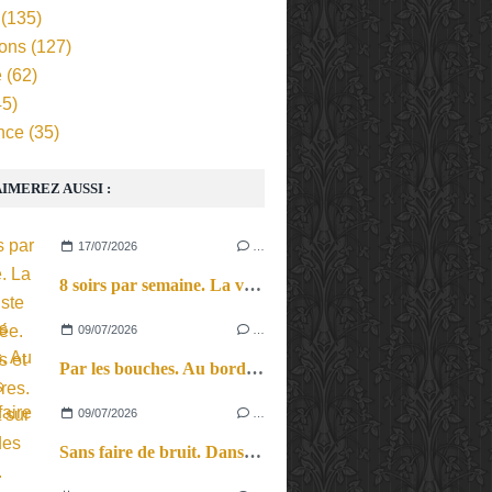
(135)
ions
(127)
e
(62)
5)
nce
(35)
IMEREZ AUSSI :
17/07/2026
…
8 soirs par semaine. La vie d’artiste en tournée. Ses joies et ses galères.
09/07/2026
…
Par les bouches. Au bord des lèvres et sur le bout des langues.
09/07/2026
…
Sans faire de bruit. Dans le microcosme du quotidien, l’exploration théâtrale de la perception sonore.