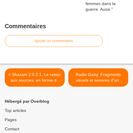
Commentaires
Ajouter un commentaire
< Shazam 2.0.2.1. Le retour
Radio Daisy. Fragments
aux sources, en forme de
visuels et sonores d’une
nouvelle visite à son œuvre
histoire en miniature >
passée, d’un chorégraphe
touche-à-tout, visionnaire et
Hébergé par Overblog
plein d’humour.
Top articles
Pages
Contact