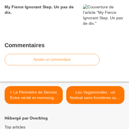
My Fierce Ignorant Step. Un pas de
dix.
Commentaires
Ajouter un commentaire
< Le Périmètre de Denver.
Les Vagamondes : un
Entre vérité et mensonge,
festival sans frontières sous
visage et masque, dans les
le signe de la fête et de la
marges de l’entre-deux et la
réflexion. >
confusion des
Hébergé par Overblog
approximations.
Top articles