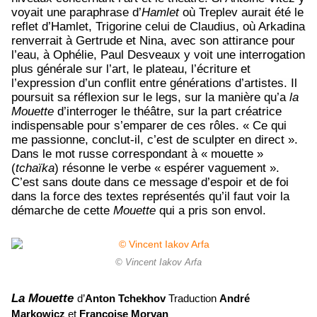
voyait une paraphrase d’
Hamlet
où Treplev aurait été le
reflet d’Hamlet, Trigorine celui de Claudius, où Arkadina
renverrait à Gertrude et Nina, avec son attirance pour
l’eau, à Ophélie, Paul Desveaux y voit une interrogation
plus générale sur l’art, le plateau, l’écriture et
l’expression d’un conflit entre générations d’artistes. Il
poursuit sa réflexion sur le legs, sur la manière qu’a
la
Mouette
d’interroger le théâtre, sur la part créatrice
indispensable pour s’emparer de ces rôles. « Ce qui
me passionne, conclut-il, c’est de sculpter en direct ».
Dans le mot russe correspondant à « mouette »
(
tchaïka
) résonne le verbe « espérer vaguement ».
C’est sans doute dans ce message d’espoir et de foi
dans la force des textes représentés qu’il faut voir la
démarche de cette
Mouette
qui a pris son envol.
© Vincent Iakov Arfa
La Mouette
d’
Anton Tchekhov
Traduction
André
Markowicz
et
Françoise Morvan