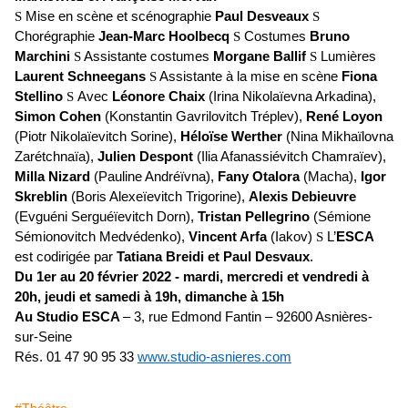
S
Mise en scène et scénographie
Paul Desveaux
S
Chorégraphie
Jean-Marc Hoolbecq
S
Costumes
Bruno
Marchini
S
Assistante costumes
Morgane Ballif
S
Lumières
Laurent Schneegans
S
Assistante à la mise en scène
Fiona
Stellino
S
Avec
Léonore Chaix
(Irina Nikolaïevna Arkadina),
Simon Cohen
(Konstantin Gavrilovitch Tréplev),
René Loyon
(Piotr Nikolaïevitch Sorine),
Héloïse Werther
(Nina Mikhaïlovna
Zarétchnaïa),
Julien Despont
(Ilia Afanassiévitch Chamraïev),
Milla Nizard
(Pauline Andréïvna),
Fany Otalora
(Macha),
Igor
Skreblin
(Boris Alexeïevitch Trigorine),
Alexis Debieuvre
(Evguéni Serguéïevitch Dorn),
Tristan Pellegrino
(Sémione
Sémionovitch Medvédenko),
Vincent Arfa
(Iakov)
S
L’
ESCA
est codirigée par
Tatiana Breidi et Paul Desvaux
.
Du 1er au 20 février 2022 - mardi, mercredi et vendredi à
20h, jeudi et samedi à 19h, dimanche à 15h
Au Studio ESCA
– 3, rue Edmond Fantin – 92600 Asnières-
sur-Seine
Rés. 01 47 90 95 33
www.studio-asnieres.com