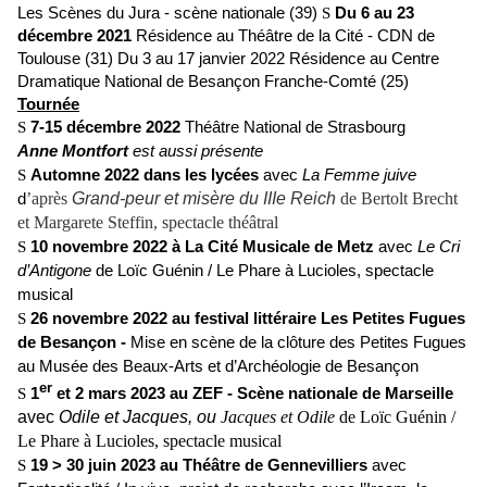
Les Scènes du Jura - scène nationale (39)
S
Du 6 au 23
décembre 2021
Résidence au Théâtre de la Cité - CDN de
Toulouse (31) Du 3 au 17 janvier 2022 Résidence au Centre
Dramatique National de Besançon Franche-Comté (25)
Tournée
S
7-15 décembre 2022
Théâtre National de Strasbourg
Anne Montfort
est aussi présente
S
Automne 2022 dans les lycées
avec
La Femme juive
d
’après
Grand-peur et misère du IIIe Reich
de Bertolt Brecht
et Margarete Steffin, spectacle théâtral
S
10 novembre 2022 à La Cité Musicale de Metz
avec
Le Cri
d’Antigone
 de Loïc Guénin / Le Phare à Lucioles, spectacle 
musical
S
26 novembre 2022 au festival littéraire Les Petites Fugues
de Besançon -
Mise en scène de la clôture des Petites Fugues
au Musée des Beaux-Arts et d’Archéologie de Besançon
er
S
1
et 2 mars 2023 au ZEF - Scène nationale de Marseille
avec
Odile et Jacques, ou
Jacques et Odile
de Loïc Guénin /
Le Phare à Lucioles, spectacle musical
S
19 > 30 juin 2023 au Théâtre de Gennevilliers
avec