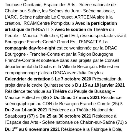
Toulouse Occitanie, Espace des Arts - Scène nationale de
Chalon-sur-Saône, les Scènes du Jura - Scène nationale,
L’ARC, Scène nationale Le Creusot, ARTCENA aide à la
création, IRCAMCentre Pompidou
S
Avec la participation
artistique
de l’ENSATT
S
Avec le soutien
de Théâtre du
Peuple – Maurice Pottecher, Quint’Est, réseau spectacle vivant
Bourgogne FrancheComté Grand Est. l’ENSATT
S
La
compagnie day-for-night
est conventionnée par la DRAC
Bourgogne - Franche-Comté et par la Région Bourgogne
Franche-Comté et soutenue dans ses projets par le Conseil
départemental du Doubs et la Ville de Besançon. Elle est en
compagnonnage plateau DGCA avec Julia Dreyfus.
Calendrier de création
S
Le 7 octobre 2020
Présentation du
projet dans le cadre Quintessence
S
Du 15 au 18 janvier 2021
Résidence technique au Théâtre du Peuple de Bussang –
Maurice Pottecher (88)
S
Du 15 au 17 mars 2021
Résidence
scénographique au CDN de Besançon Franche-Comté (25)
S
Du 2 au 14 août 2021
Résidence au Théâtre National de
Strasbourg (67)
S
Du 25 au 30 octobre 2021
Résidence à
l’Espace des Arts - Scène nationale de Chalon-sur-Saône (71)
S
er
Du 1
au 6 novembre 2021
Résidence à la Fabrique à Dole,