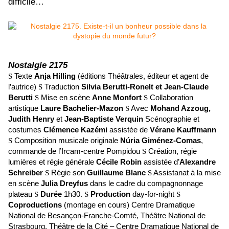
difficile…
Nostalgie 2175
S
Texte
Anja Hilling
(éditions Théâtrales, éditeur et agent de
l’autrice)
S
Traduction
Silvia Berutti-Ronelt et Jean-Claude
Berutti
S
Mise en scène
Anne Monfort
S
Collaboration
artistique
Laure Bachelier-Mazon
S
Avec
Mohand Azzoug,
Judith Henry
et
Jean-Baptiste Verquin
Scénographie et
costumes
Clémence Kazémi
assistée de
Vérane Kauffmann
S
Composition musicale originale
Núria Giménez-Comas
,
commande de l’Ircam-centre Pompidou
S
Création, régie
lumières et régie générale
Cécile Robin
assistée d’
Alexandre
Schreiber
S
Régie son
Guillaume Blanc
S
Assistanat à la mise
en scène
Julia Dreyfus
dans le cadre du compagnonnage
plateau
S
Durée
1h30.
S
Production
day-for-night
S
Coproductions
(montage en cours) Centre Dramatique
National de Besançon-Franche-Comté, Théâtre National de
Strasbourg, Théâtre de la Cité – Centre Dramatique National de