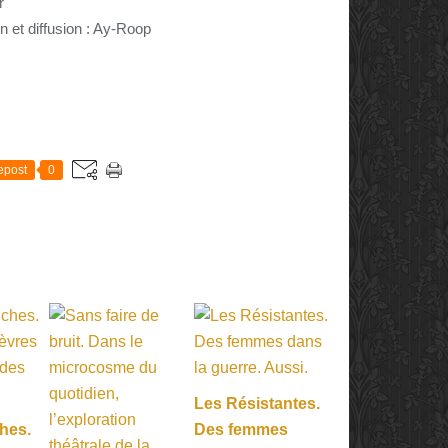
r
n et diffusion : Ay-Roop
E
epost
0
Les Résistantes.
hes.
Des femmes