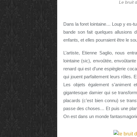
Le bruit
Dans la foret lointaine… Loup y es-t
bande son fait quelques allusions d
enfants, et elles pourraient être le so
L’artiste, Etienne Saglio, nous ent
lointaine (sic), envoûtée, envoûtant
renard qui est d’une espièglerie cocas
qui jouent parfaitement leurs rôles. 
Les objets également s’animent e
gigantesque damier qui se transfor
placards (c’est bien connu) se trans
passe des choses… Et puis une plante
On est dans un monde fantasmagoriq