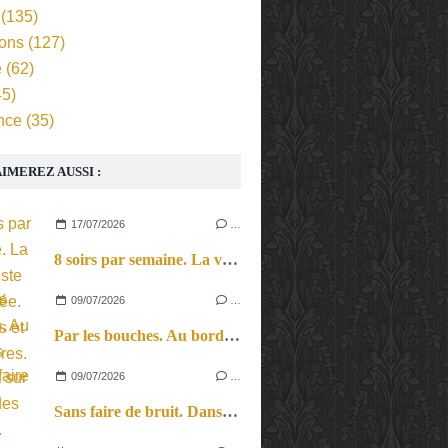
(135)
ions
(127)
e
(62)
5)
nce
(35)
IMEREZ AUSSI :
17/07/2026
…
8 soirs par semaine. La vie d’artiste en tournée. Ses joies et ses galères.
09/07/2026
…
Par les bouches. Au bord des lèvres et sur le bout des langues.
09/07/2026
…
Sans faire de bruit. Dans le microcosme du quotidien, l’exploration théâtrale de la perception sonore.