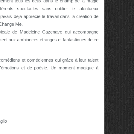
galement tous les deux dans le champ de la magie
férents spectacles sans oublier le talentueux
avais déjà apprécié le travail dans la création de
 Change Me.
usicale de Madeleine Cazenave qui accompagne
ement aux ambiances étranges et fantastiques de ce
s comédiens et comédiennes qui grâce à leur talent
’émotions et de poésie. Un moment magique à
glio