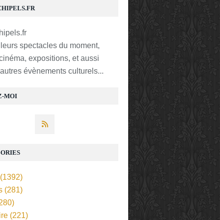
CHIPELS.FR
lleurs spectacles du moment,
 cinéma, expositions, et aussi
t autres évènements culturels...
Z-MOI
ORIES
(1392)
s
(281)
280)
ire
(221)