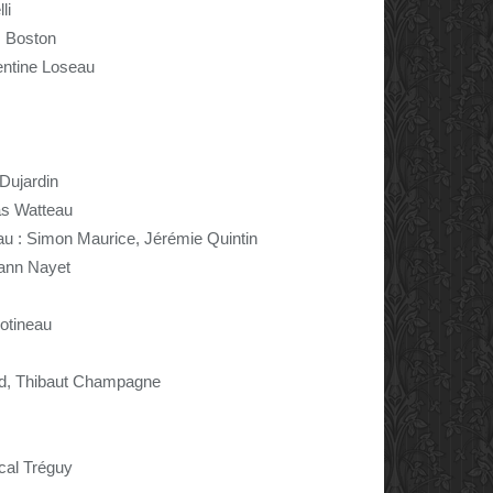
li
, Boston
lentine Loseau
 Dujardin
as Watteau
au : Simon Maurice, Jérémie Quintin
hann Nayet
Cotineau
ard, Thibaut Champagne
cal Tréguy