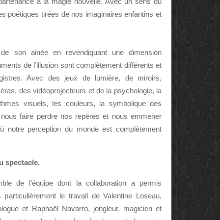
partenance à la magie nouvelle. Avec un sens du
es poétiques tirées de nos imaginaires enfantins et
e de son ainée en revendiquant une dimension
ments de l’illusion sont complètement différents et
stres. Avec des jeux de lumière, de miroirs,
as, des vidéoprojecteurs et de la psychologie, la
ythmes visuels, les couleurs, la symbolique des
r nous faire perdre nos repères et nous emmener
ù notre perception du monde est complètement
u spectacle.
ble de l’équipe dont la collaboration a permis
 particulièrement le travail de
Valentine Loseau,
logue et Raphaël Navarro, jongleur, magicien et