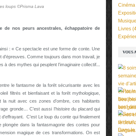
Cinéma
 des loups ©Prisma Lava
Exposit
Musiqu
ue de nos peurs ancestrales, échappatoire de
Livres
(4
Expérie
ainsi : « Ce spectacle est une forme de conte. Une
VOUS A
 et d’épreuves. Comme toujours dans mon travail, je
à des mythes qui peuplent l’imaginaire collectif...
 entre le fantasme de la forêt sécurisante avec les
eil filtrés et bienfaisant et la forêt mythologique,
t la nuit avec ces zones d’ombre, ces habitants
rage gronde… C’est aussi l’histoire du placard qui
t d’effrayant. C’est Le loup du conte qui finalement
ne plongée dans la fantasmagorie des contes pour
imension magique de ces transformations. On est