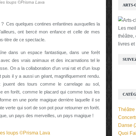
 des loups ©Prisma Lava
ARTS-
u ? Ces quelques contines enfantines auxquelles la
Les mei
’ailleurs, ont bercé mon enfance et celle de mes
théâtre,
us-titre de ce spectacle.
livres e
raîne dans un espace fantastique, dans une forêt
SUIVE
e avec des vrais animaux et des incarnations tel le
se. On a la collaboration d’un vrai rat et d’un loup
Et puis il y a aussi un géant, magnifiquement rendu.
t jouent des tours comme le carrelage au sol,
me en forêt, comme le placard qui comme tous les
CATÉG
forme en une porte magique derrière laquelle il se
 verte qui sort de son pot pour retourner en forêt.
Théâtre
ue, un pays des merveilles, un pays magique !
Concert
Danse
(
Quoi Fa