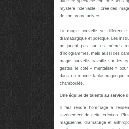
avec ce spectacle confirme son ap
mystère indéniable, il crée des imag
de son propre univers.
La magie nouvelle se différenci
dramaturgique et poétique. Les instru
ne jouent pas sur les mêmes regi
d'hologrammes, mais aussi des camér
magie nouvelle travaille sur les r
gestes, le côté « mentaliste » pou
dans un monde fantasmagorique o
chamboulée.
Une équipe de talents au service d
Il faut rendre hommage à l’ensem
l’avènement de cette création. Plus
magicienne, dramaturge et anthropo