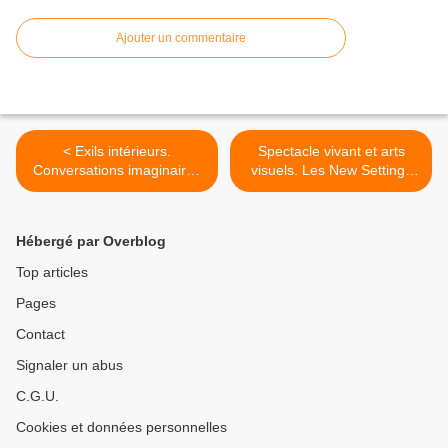
Ajouter un commentaire
< Exils intérieurs.
Spectacle vivant et arts
Conversations imaginaires
visuels. Les New Settings
autour de l'arrachement de
soufflent leur 10e bougie
soi.
avec un programme étendu
sur toute la saison. >
Hébergé par Overblog
Top articles
Pages
Contact
Signaler un abus
C.G.U.
Cookies et données personnelles