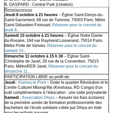
B. GASPARD - Central Park (création)
Représentations
Jeudi 8 octobre à 21 heures
– Église Saint-Denys-du-
Saint-Sacrement, 68 rue de Turenne, 75003 Paris. Métro
Saint-Sébastien-Froissart.
Réserver pour le concert du
jeudi 8...
Samedi 10 octobre à 21 heures
– Église Notre-Dame-
du-Rosaire, 194 rue Raymond Losserand, 75014 Paris.
Métro Porte de Vanves.
Réserver pour le concert du
samedi 10...
Dimanche 11 octobre à 15 h 30
– Église Saint-
Christophe de Javel, 28 rue de la Convention, 75015
Paris. Métro/RER Javel.
Réserver pour le concert du
dimanche 11...
PARTICIPATION LIBRE au profit de:
Jeudi
:
Kiamvu-le-Pont
– Doter le quartier Révolution et le
Centre Culturel Mbongi'êto (Kinshasa, RD Congo) d'un
outil complémentaire à l'éducation : une salle polyvalente
Samedi
:
Association Dhyia
– Assurer les frais scolaires
de la première année de formation professionnelle des
bacheliers de l'école solidaire créée par Dhiya en Inde
pour les enfants pauvres