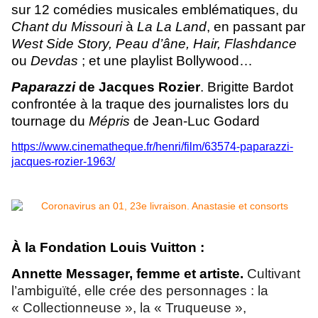
sur 12 comédies musicales emblématiques, du
Chant du Missouri
à
La La Land
, en passant par
West Side Story, Peau d’âne, Hair, Flashdance
ou
Devdas
; et une playlist Bollywood…
Paparazzi
de Jacques Rozier
. Brigitte Bardot
confrontée à la traque des journalistes lors du
tournage du
Mépris
de Jean-Luc Godard
https://www.cinematheque.fr/henri/film/63574-paparazzi-
jacques-rozier-1963/
À la Fondation Louis Vuitton :
Annette Messager, femme et artiste.
Cultivant
l’ambiguïté, elle crée des personnages : la
« Collectionneuse », la « Truqueuse »,