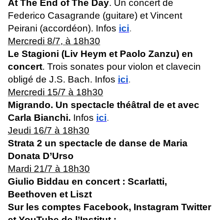
At The End of The Day
.
Un concert de
Federico Casagrande (guitare) et Vincent
Peirani (accordéon). Infos
ici
.
Mercredi 8/7, à 18h30
Le Stagioni (Liv Heym et Paolo Zanzu) en
concert
. Trois sonates pour violon et clavecin
obligé de J.S. Bach. Infos
ici
.
Mercredi 15/7 à 18h30
Migrando. Un spectacle théâtral de et avec
Carla Bianchi.
Infos
ici
.
Jeudi 16/7 à 18h30
Strata 2 un spectacle de danse de Maria
Donata D’Urso
Mardi 21/7 à 18h30
Giulio Biddau en concert : Scarlatti,
Beethoven et Liszt
Sur les comptes Facebook, Instagram Twitter
et YouTube de l’Institut :