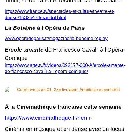
Timur, roi de Tartarie, reconnaît son fils Calaf…
https://www.france.tv/spectacles-et-culture/theatre-et-
danse/1532547-turandot.html
La Bohème
à l’Opéra de Paris
www.operadeparis.fr/magazine/la-boheme-replay
Ercole amante
de Francesco Cavalli à l’Opéra-
Comique
https://www.arte.tv/fr/videos/092177-000-A/ercole-amante-
de-francesco-cavalli-a-l-opera-comique/
À la Cinémathèque française cette semaine
https://www.cinematheque.fr/henri
Cinéma en musique et en danse avec un focus