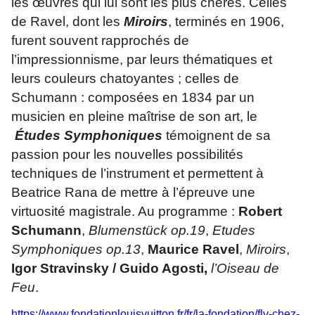
les œuvres qui lui sont les plus chères. Celles
de Ravel, dont les
Miroirs
, terminés en 1906,
furent souvent rapprochés de
l’impressionnisme, par leurs thématiques et
leurs couleurs chatoyantes ; celles de
Schumann : composées en 1834 par un
musicien en pleine maîtrise de son art, le
Études Symphoniques
témoignent de sa
passion pour les nouvelles possibilités
techniques de l’instrument et permettent à
Beatrice Rana de mettre à l’épreuve une
virtuosité magistrale. Au programme :
Robert
Schumann
,
Blumenstück op.19
,
Etudes
Symphoniques op.13
,
Maurice Ravel
,
Miroirs
,
Igor Stravinsky / Guido Agosti,
l’Oiseau de
Feu
.
https://www.fondationlouisvuitton.fr/fr/la-fondation/flv-chez-