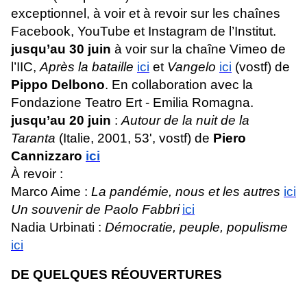
exceptionnel, à voir et à revoir sur les chaînes
Facebook, YouTube et Instagram de l’Institut.
jusqu’au 30 juin
à voir sur la chaîne Vimeo de
l’IIC,
Après la bataille
ici
et
Vangelo
ici
(vostf) de
Pippo Delbono
. En collaboration avec la
Fondazione Teatro Ert - Emilia Romagna.
jusqu’au 20 juin
:
Autour de la nuit de la
Taranta
(Italie, 2001, 53', vostf) de
Piero
Cannizzaro
ici
À revoir :
Marco Aime :
La pandémie, nous et les autres
ici
Un souvenir de Paolo Fabbri
ici
Nadia Urbinati :
Démocratie, peuple, populisme
ici
DE QUELQUES RÉOUVERTURES