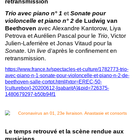
retransmission
Trio avec piano n° 1
et
Sonate pour
violoncelle et piano n° 2
de Ludwig van
Beethoven
avec Alexandre Kantorow, Liya
Petrova et Aurélien Pascal pour le
Trio
, Victor
Julien-Laferrière et Jonas Vitaud pour la
Sonate
.
Un
live
d’après le confinement en
retransmission.
https://www.france.tv/spectacles-et-culture/1782773-trio-
avec-piano-n-1-sonate-pour-violoncelle-et-piano-n-2-de-
beethoven-salle-cortot.html#xtor=EREC-50-
[culturebox]-20200612-[gabaritA]&pid=726375-
1480679297-b50b94f1
Le temps retrouvé et la scène rendue aux
musiciens