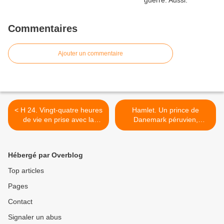
Commentaires
Ajouter un commentaire
< H 24. Vingt-quatre heures
Hamlet. Un prince de
de vie en prise avec la
Danemark péruvien,
passion.
protéiforme et décoiffant. >
Hébergé par Overblog
Top articles
Pages
Contact
Signaler un abus