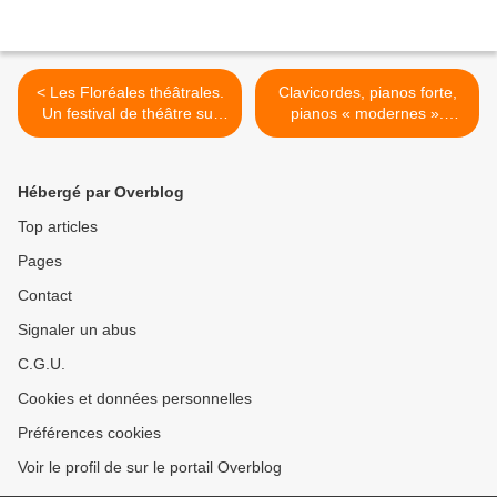
< Les Floréales théâtrales.
Clavicordes, pianos forte,
Un festival de théâtre sur
pianos « modernes ».
un air de « Défleurissons le
Master classes, rencontres
politiquement correct »
et concerts autour de ces
instruments d’époque. >
Hébergé par Overblog
Top articles
Pages
Contact
Signaler un abus
C.G.U.
Cookies et données personnelles
Préférences cookies
Voir le profil de sur le portail Overblog