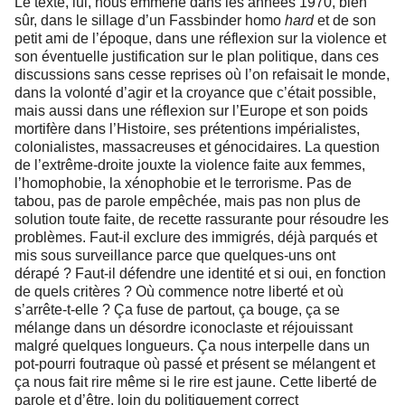
Le texte, lui, nous emmène dans les années 1970, bien
sûr, dans le sillage d’un Fassbinder homo
hard
et de son
petit ami de l’époque, dans une réflexion sur la violence et
son éventuelle justification sur le plan politique, dans ces
discussions sans cesse reprises où l’on refaisait le monde,
dans la volonté d’agir et la croyance que c’était possible,
mais aussi dans une réflexion sur l’Europe et son poids
mortifère dans l’Histoire, ses prétentions impérialistes,
colonialistes, massacreuses et génocidaires. La question
de l’extrême-droite jouxte la violence faite aux femmes,
l’homophobie, la xénophobie et le terrorisme. Pas de
tabou, pas de parole empêchée, mais pas non plus de
solution toute faite, de recette rassurante pour résoudre les
problèmes. Faut-il exclure des immigrés, déjà parqués et
mis sous surveillance parce que quelques-uns ont
dérapé ? Faut-il défendre une identité et si oui, en fonction
de quels critères ? Où commence notre liberté et où
s’arrête-t-elle ? Ça fuse de partout, ça bouge, ça se
mélange dans un désordre iconoclaste et réjouissant
malgré quelques longueurs. Ça nous interpelle dans un
pot-pourri foutraque où passé et présent se mélangent et
ça nous fait rire même si le rire est jaune. Cette liberté de
parole et d’être, loin du politiquement correct