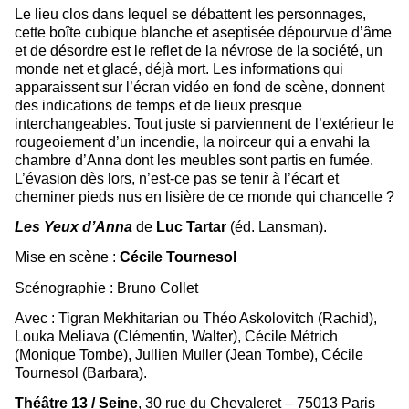
Le lieu clos dans lequel se débattent les personnages,
cette boîte cubique blanche et aseptisée dépourvue d’âme
et de désordre est le reflet de la névrose de la société, un
monde net et glacé, déjà mort. Les informations qui
apparaissent sur l’écran vidéo en fond de scène, donnent
des indications de temps et de lieux presque
interchangeables. Tout juste si parviennent de l’extérieur le
rougeoiement d’un incendie, la noirceur qui a envahi la
chambre d’Anna dont les meubles sont partis en fumée.
L’évasion dès lors, n’est-ce pas se tenir à l’écart et
cheminer pieds nus en lisière de ce monde qui chancelle ?
Les Yeux d’Anna
de
Luc Tartar
(éd. Lansman).
Mise en scène :
Cécile Tournesol
Scénographie : Bruno Collet
Avec : Tigran Mekhitarian ou Théo Askolovitch (Rachid),
Louka Meliava (Clémentin, Walter), Cécile Métrich
(Monique Tombe), Jullien Muller (Jean Tombe), Cécile
Tournesol (Barbara).
Théâtre 13 / Seine
, 30 rue du Chevaleret – 75013 Paris