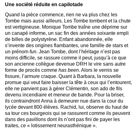
Une société réduite en capilotade
Quand la pièce commence, rien ne va plus chez les
Tombe mais aussi ailleurs. Les Tombe tombent et la chute
est vertigineuse. Monique Tombe traîne une déprime sur
un canapé informe, un sac fin des années soixante empli
de billes de polystyrène. Enfant abandonnée, elle
s’invente des origines flambantes, une famille de stars et
un prénom
fun
. Jean Tombe, dont l’héritage n’est pas
moins difficile, se rassure comme il peut, jusqu’à ce que
son ancienne collègue devenue DRH le vire sans autre
forme de procès comme
has been
. Alors le vernis se
fissure, l’armure craque. Quant à Barbara, la nouvelle
promue qui veut faire baisser la tête à ceux qui l’entourent,
elle ne parvient pas à gérer Clémentin, son ado de fils
devenu incendiaire et meneur de bande. Pour la briser,
ils contraindront Anna à demeurer nue dans la cour du
lycée devant 800 élèves. Rachid, lui, observe du haut de
sa tour ces bourgeois qui se rassurent comme ils peuvent
dans des pavillons dont ils n’ont pas fini de payer les
traites, ce « lotissement neurasthénique ».