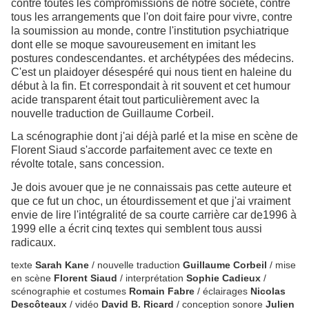
contre toutes les compromissions de notre société, contre
tous les arrangements que l'on doit faire pour vivre, contre
la soumission au monde, contre l'institution psychiatrique
dont elle se moque savoureusement en imitant les
postures condescendantes. et archétypées des médecins.
C'est un plaidoyer désespéré qui nous tient en haleine du
début à la fin. Et correspondait à rit souvent et cet humour
acide transparent était tout particulièrement avec la
nouvelle traduction de Guillaume Corbeil.
La scénographie dont j'ai déjà parlé et la mise en scène de
Florent Siaud s'accorde parfaitement avec ce texte en
révolte totale, sans concession.
Je dois avouer que je ne connaissais pas cette auteure et
que ce fut un choc, un étourdissement et que j'ai vraiment
envie de lire l'intégralité de sa courte carrière car de1996 à
1999 elle a écrit cinq textes qui semblent tous aussi
radicaux.
texte
Sarah Kane
/ nouvelle traduction
Guillaume Corbeil
/ mise
en scène
Florent Siaud
/ interprétation
Sophie Cadieux
/
scénographie et costumes
Romain Fabre
/ éclairages
Nicolas
Descôteaux
/ vidéo
David B. Ricard
/ conception sonore
Julien