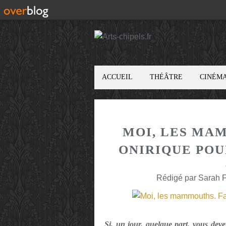
ACCUEIL
THÉÂTRE
CINÉM
MOI, LES MA
ONIRIQUE POU
Rédigé par Sarah F
Si, un jour, quelque part, vous dev