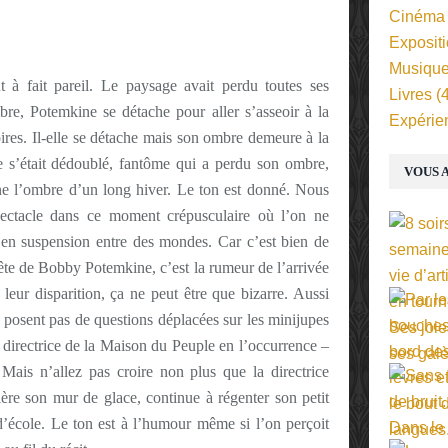
Cinéma
Exposit
Musiqu
ut à fait pareil. Le paysage avait perdu toutes ses
Livres
(4
re, Potemkine se détache pour aller s’asseoir à la
Expérie
ires. Il-elle se détache mais son ombre demeure à la
s’était dédoublé, fantôme qui a perdu son ombre,
VOUS A
 l’ombre d’un long hiver. Le ton est donné. Nous
pectacle dans ce moment crépusculaire où l’on ne
, en suspension entre des mondes. Car c’est bien de
uête de Bobby Potemkine, c’est la rumeur de l’arrivée
eur disparition, ça ne peut être que bizarre. Aussi
 posent pas de questions déplacées sur les minijupes
 directrice de la Maison du Peuple en l’occurrence –
ais n’allez pas croire non plus que la directrice
rière son mur de glace, continue à régenter son petit
cole. Le ton est à l’humour même si l’on perçoit