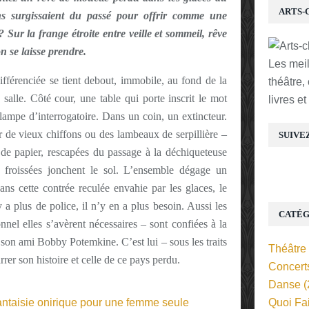
ARTS-
 surgissaient du passé pour offrir comme une
Sur la frange étroite entre veille et sommeil, rêve
on se laisse prendre.
Les mei
fférenciée se tient debout, immobile, au fond de la
théâtre,
salle. Côté cour, une table qui porte inscrit le mot
livres e
 lampe d’interrogatoire. Dans un coin, un extincteur.
 de vieux chiffons ou des lambeaux de serpillière –
SUIVE
e papier, rescapées du passage à la déchiqueteuse
s froissées jonchent le sol. L’ensemble dégage un
ns cette contrée reculée envahie par les glaces, le
y a plus de police, il n’y en a plus besoin. Aussi les
CATÉG
nel elles s’avèrent nécessaires – sont confiées à la
e son ami Bobby Potemkine. C’est lui – sous les traits
Théâtre
er son histoire et celle de ce pays perdu.
Concert
Danse
(
Quoi Fa