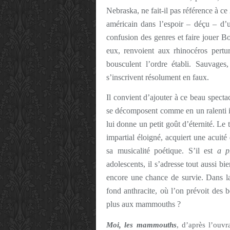
Nebraska, ne fait-il pas référence à ce
américain dans l’espoir – déçu – d’
confusion des genres et faire jouer
eux, renvoient aux rhinocéros pertur
bousculent l’ordre établi. Sauvages
s’inscrivent résolument en faux.
Il convient d’ajouter à ce beau specta
se décomposent comme en un ralenti in
lui donne un petit goût d’éternité. L
impartial éloigné, acquiert une acuit
sa musicalité poétique. S’il est
a p
adolescents, il s’adresse tout aussi bi
encore une chance de survie. Dans la
fond anthracite, où l’on prévoit des
plus aux mammouths ?
Moi, les mammouths
, d’après l’ouv