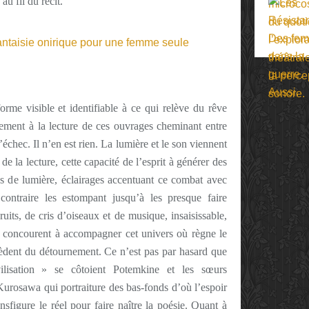
au fil du récit.
rme visible et identifiable à ce qui relève du rêve
lement à la lecture de ces ouvrages cheminant entre
échec. Il n’en est rien. La lumière et le son viennent
e la lecture, cette capacité de l’esprit à générer des
ns de lumière, éclairages accentuant ce combat avec
contraire les estompant jusqu’à les presque faire
its, de cris d’oiseaux et de musique, insaisissable,
é concourent à accompagner cet univers où règne le
cèdent du détournement. Ce n’est pas par hasard que
ilisation » se côtoient Potemkine et les sœurs
urosawa qui portraiture des bas-fonds d’où l’espoir
ansfigure le réel pour faire naître la poésie. Quant à