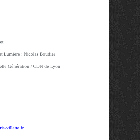
et
et Lumière : Nicolas Boudier
elle Génération / CDN de Lyon
s
s-villette.fr