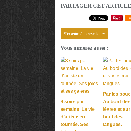
PARTAGER CET ARTICL
R
S'inscrire à la newsletter
Vous aimerez aussi :
Par les bouc
8 soirs par
Au bord des
semaine. La vie
lèvres et sur
d’artiste en
bout des
tournée. Ses
langues.