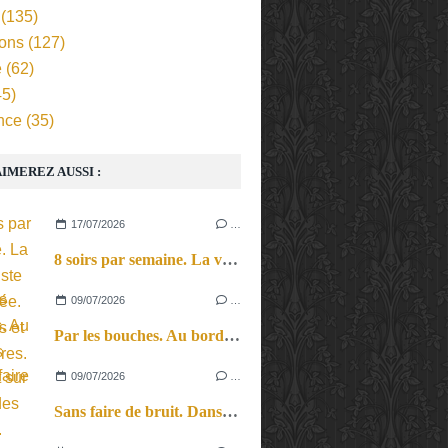
(135)
ions
(127)
e
(62)
5)
nce
(35)
IMEREZ AUSSI :
17/07/2026
…
8 soirs par semaine. La vie d’artiste en tournée. Ses joies et ses galères.
09/07/2026
…
Par les bouches. Au bord des lèvres et sur le bout des langues.
09/07/2026
…
Sans faire de bruit. Dans le microcosme du quotidien, l’exploration théâtrale de la perception sonore.