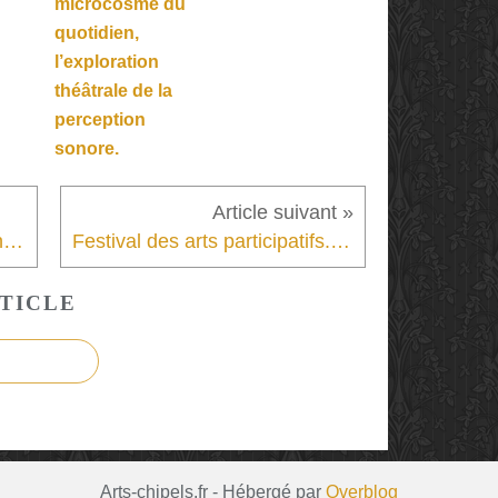
microcosme du
quotidien,
l’exploration
théâtrale de la
perception
sonore.
Le duo Dillon-Torquati. La singularité de la musique contemporaine servie par l’exigence de l’interprétation
Festival des arts participatifs. Le théâtre à domicile pour faire bouger les lignes
TICLE
Arts-chipels.fr - Hébergé par
Overblog