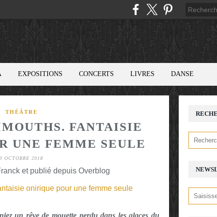
A
EXPOSITIONS
CONCERTS
LIVRES
DANSE
THÉÂTRE
RECH
MMOUTHS. FANTAISIE
R UNE FEMME SEULE
3 OCTOBRE 2018
NEWS
ranck et publié depuis Overblog
eniez un rêve de mouette perdu dans les glaces du