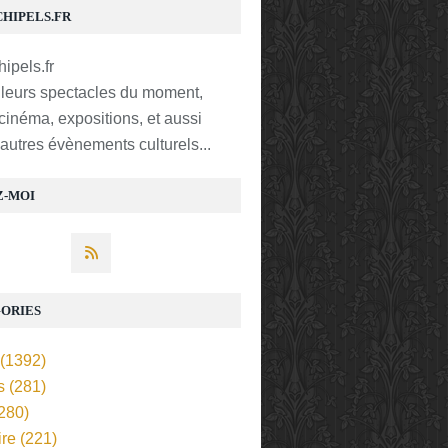
CHIPELS.FR
lleurs spectacles du moment,
 cinéma, expositions, et aussi
t autres évènements culturels...
Z-MOI
ORIES
(1392)
s
(281)
280)
ire
(221)