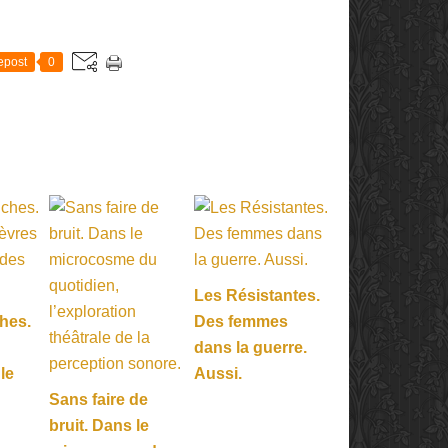
E
epost
0
Les Résistantes.
hes.
Des femmes
dans la guerre.
 le
Aussi.
Sans faire de
bruit. Dans le