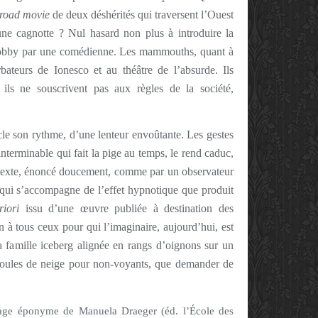
road movie
de deux déshérités qui traversent l’Ouest
une cagnotte ? Nul hasard non plus à introduire la
 Bobby par une comédienne. Les mammouths, quant à
bateurs de Ionesco et au théâtre de l’absurde. Ils
, ils ne souscrivent pas aux règles de la société,
cle son rythme, d’une lenteur envoûtante. Les gestes
terminable qui fait la pige au temps, le rend caduc,
e texte, énoncé doucement, comme par un observateur
é qui s’accompagne de l’effet hypnotique que produit
riori
issu d’une œuvre publiée à destination des
en à tous ceux pour qui l’imaginaire, aujourd’hui, est
 famille iceberg alignée en rangs d’oignons sur un
 boules de neige pour non-voyants, que demander de
rage éponyme de Manuela Draeger (éd. l’École des