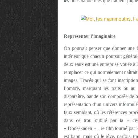
les fines banderilles que l’auteur pique 
Représenter l’imaginaire
On pourrait penser que donner une fo
intérieur que chacun poursuit généra
deux eaux est une entreprise vouée à l’
remplacer ce qui normalement naîtrait d
images. Tracés qui se font inscriptio
l’ombre, marquant les traits ou au 
disparaître, bande-son composée de bru
représentation d’un univers informul
faux-semblant, où les références pro
dans ce trou oublié par la « civ
« Dodeskaden » – le film tourné par K
est banni mais où le rêve, parfois, tr