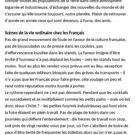
côtoyer toutes les populations de la Terre dans cette atmosphère
bigarrée et industrieuse, d’échanger des nouvelles du monde et de
s’assurer qu’elle tourne toujours, notre planète. Plaisir de retrouver
d’année en année ceux qui sont devenus, à force, des amis.
Scènes de la vie ordinaire chez les Français
Pas de grand mouvement de foule en faveur de la culture française,
pas de bousculades ou de presse dans les couloirs, pas
d’effervescence inusitée dans les stands. La faveur insigne d’être
invité d’honneur n’a pas déplacé les foules – vers les stands tout au
moins. Tout au plus les rendez-vous prévus ont eu lieu, exception
faite de quelques éditeurs bloqués par des grèves de transports – il
n’y a pas que les Français pour faire grève, cela soulage un peu et
rend notre réputation moins lourde à porter.
Le rythme cependant ne s’est pas démenti. Pendant que les cocktails
se succédaient et se multipliaient comme les petits pains – mais où est
donc Jésus-Christ ? – les petites fourmis industrieuses qui font vivre
la foire étaient en plein travail. Pas de plage de loisirs dans ces
journées qui défient l’entendement : dix heures de travail non stop,
soit près de vingt rendez-vous par jour, où l’on s’abstient de boire de
peur d’être tenté de fréquenter les toilettes alors qu’on n’en a pas le