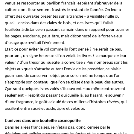
venus se ressourcer au pavillon français, espérant s’abreuver de la
culture dont ils se sentent frustrés le restant de l’année. On leur a
offert des ouvrages présentés sur la tranche – à visibilité nulle ou
quasi – enclos dans des claies de bois, et des livres qu’il fallait
feuilleter à distance en passant sa main dans un appareil pour tourner
les pages. Moderne, peut-être, mais déconnecté de la forte valeur
d’usage que revêtait l’événement.
Était-ce pour éviter le vol comme ils l’ont pensé ? Ne serait-ce pas,
pourtant, un signe heureux si l’on volait les livres ? la marque de leur
valeur ? d’un trésor qui suscite la convoitise ? Peu nombreux sont les
objets auxquels s’attache autant l’envie de les posséder, ce plaisir
gourmand de conserver l’objet pour soi en même temps que l’on
s’approprie son contenu, que l’on se glisse dans la peau des autres.
Que sont quelques livres volés s’ils ouvrent – ou même entrouvrent
seulement – l’esprit du passant qui cueille là, au hasard, le souvenir
d’une fragrance, le goût acidulé de ces milliers d’histoires rêvées, qui
oscillent entre sucré et acide, âpre et velouté.
L’univers dans une bouteille cosmopolite
Dans les allées françaises, je n’étais pas, donc, cernée par le