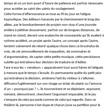
temps et où un bon quart d’heure de patience est parfois nécessaire
pour accéder au saint des saints du soulagement.
Cette forme d’effervescence se mue au fil du jour en fatigue
hypnotique. Des éditeurs harassés par le cheminement le long des
allées, par le bombardement de projets non stop d’une journée
entière à piétiner doucement, parfois sur de longues distances, de
stand en stand, devant une avalanche de nouveautés qu’ils avalent à
rythme accéléré, un projet après l’autre, un concept après l’autre,
tentent vainement de retenir quelque chose dans ce brouhaha de
voix, de cet amoncellement de maquettes, de sommaires et
d’argumentaires, de capter cette petite musique, cette persistance
subtile qui entraînera leur décision de traduire et d’éditer.
Face à eux les « vendeurs » apparaissent tout aussi hâves et fatigués
à mesure que le temps s’écoule. En permanente quête du petit plus
qui entraînera la décision, amènera l’œil du visiteur à s’allumer,
diffusera fugitivement sur son visage un éclair de plaisir ou l’amorce
d’un « pourquoi pas ? », ils tournevirent et se déploient, exposent,
miment, démontrent, cherchent l’argument imparable. Et le jeu
s’empare de celui qui parle comme de celui qui regarde. Dans ce
théâtre-là, personne n’est dupe et chacun joue sa partition pour le