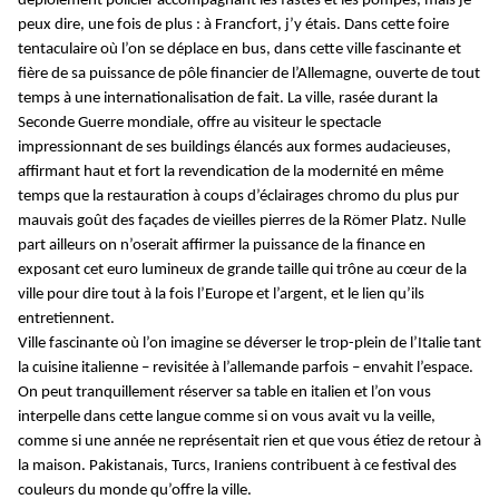
déploiement policier accompagnant les fastes et les pompes, mais je
peux dire, une fois de plus : à Francfort, j’y étais. Dans cette foire
tentaculaire où l’on se déplace en bus, dans cette ville fascinante et
fière de sa puissance de pôle financier de l’Allemagne, ouverte de tout
temps à une internationalisation de fait. La ville, rasée durant la
Seconde Guerre mondiale, offre au visiteur le spectacle
impressionnant de ses buildings élancés aux formes audacieuses,
affirmant haut et fort la revendication de la modernité en même
temps que la restauration à coups d’éclairages chromo du plus pur
mauvais goût des façades de vieilles pierres de la Römer Platz. Nulle
part ailleurs on n’oserait affirmer la puissance de la finance en
exposant cet euro lumineux de grande taille qui trône au cœur de la
ville pour dire tout à la fois l’Europe et l’argent, et le lien qu’ils
entretiennent.
Ville fascinante où l’on imagine se déverser le trop-plein de l’Italie tant
la cuisine italienne – revisitée à l’allemande parfois – envahit l’espace.
On peut tranquillement réserver sa table en italien et l’on vous
interpelle dans cette langue comme si on vous avait vu la veille,
comme si une année ne représentait rien et que vous étiez de retour à
la maison. Pakistanais, Turcs, Iraniens contribuent à ce festival des
couleurs du monde qu’offre la ville.