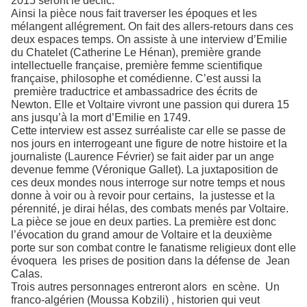
2015 seront le déclic.
Ainsi la pièce nous fait traverser les époques et les
mélangent allégrement. On fait des allers-retours dans ces
deux espaces temps. On assiste à une interview d’Emilie
du Chatelet (Catherine Le Hénan), première grande
intellectuelle française, première femme scientifique
française, philosophe et comédienne. C’est aussi la
première traductrice et ambassadrice des écrits de
Newton. Elle et Voltaire vivront une passion qui durera 15
ans jusqu’à la mort d’Emilie en 1749.
Cette interview est assez surréaliste car elle se passe de
nos jours en interrogeant une figure de notre histoire et la
journaliste (Laurence Février) se fait aider par un ange
devenue femme (Véronique Gallet). La juxtaposition de
ces deux mondes nous interroge sur notre temps et nous
donne à voir ou à revoir pour certains, la justesse et la
pérennité, je dirai hélas, des combats menés par Voltaire.
La pièce se joue en deux parties. La première est donc
l’évocation du grand amour de Voltaire et la deuxième
porte sur son combat contre le fanatisme religieux dont elle
évoquera les prises de position dans la défense de Jean
Calas.
Trois autres personnages entreront alors en scène. Un
franco-algérien (Moussa Kobzili) , historien qui veut