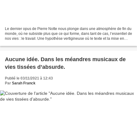
Le dernier opus de Pierre Notte nous plonge dans une atmosphère de fin du
monde, où ne subsiste plus que ce qui forme, dans tant de cas, l’essentiel de
nos vies : le travail. Une hypothèse vertigineuse où le texte et la mise en
scène mêlent humour iconoclaste...
Aucune idée. Dans les méandres musicaux de
vies tissées d’absurde.
Publié le 03/11/2021 à 12:43
Par
Sarah Franck