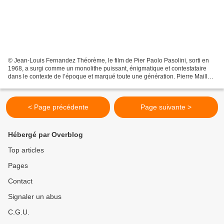
© Jean-Louis Fernandez Théorème, le film de Pier Paolo Pasolini, sorti en
1968, a surgi comme un monolithe puissant, énigmatique et contestataire
dans le contexte de l’époque et marqué toute une génération. Pierre Maillet
en propose une version théâtrale...
< Page précédente
Page suivante >
Hébergé par Overblog
Top articles
Pages
Contact
Signaler un abus
C.G.U.