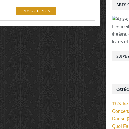
ARTS-
EN SAVOIR PLUS
Les mei
théâtre,
livres e
SUIVE
CATÉG
Théâtre
Concert
Danse
(
Quoi Fa