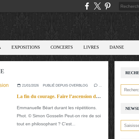
A
EXPOSITIONS
CONCERTS
LIVRES
DANSE
EE
RECH
21/01/2026
PUBLIÉ DEPUIS OVERBLOG
…
La fin du courage. Faire l’ascension de la philosophie ?
Emmanuelle Béart durant les répétitions.
NEWS
Phot. © Simon Gosselin Peut-on rire de soi
tout en philosophant ? C’est...