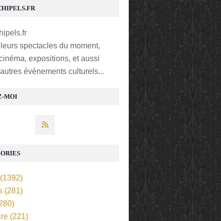
CHIPELS.FR
lleurs spectacles du moment,
 cinéma, expositions, et aussi
t autres évènements culturels...
Z-MOI
ORIES
(1392)
s
(281)
280)
ire
(221)