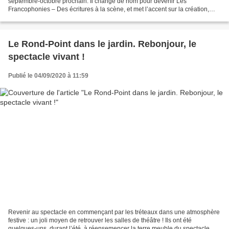
septembre-octobre prochain. Il change de nom pour devenir Les
Francophonies – Des écritures à la scène, et met l’accent sur la création,
théâtrale, musicale et chorégraphique. Sous la...
Le Rond-Point dans le jardin. Rebonjour, le
spectacle vivant !
Publié le 04/09/2020 à 11:59
Revenir au spectacle en commençant par les tréteaux dans une atmosphère
festive : un joli moyen de retrouver les salles de théâtre ! Ils ont été
quelques-uns, durant l’été, à réensemencer la terre meuble du spectacle