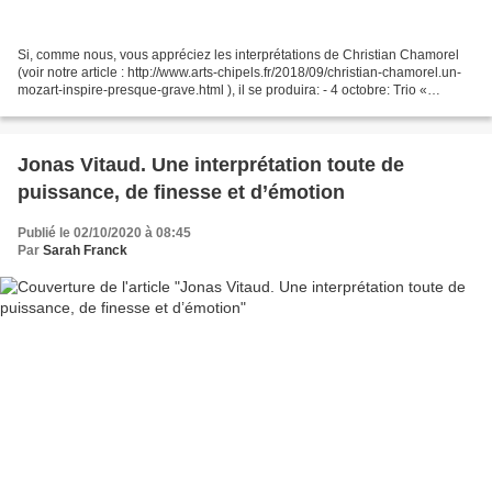
Si, comme nous, vous appréciez les interprétations de Christian Chamorel
(voir notre article : http://www.arts-chipels.fr/2018/09/christian-chamorel.un-
mozart-inspire-presque-grave.html ), il se produira: - 4 octobre: Trio «
Gassenhauer » et « des Esprits...
Jonas Vitaud. Une interprétation toute de
puissance, de finesse et d’émotion
Publié le 02/10/2020 à 08:45
Par
Sarah Franck