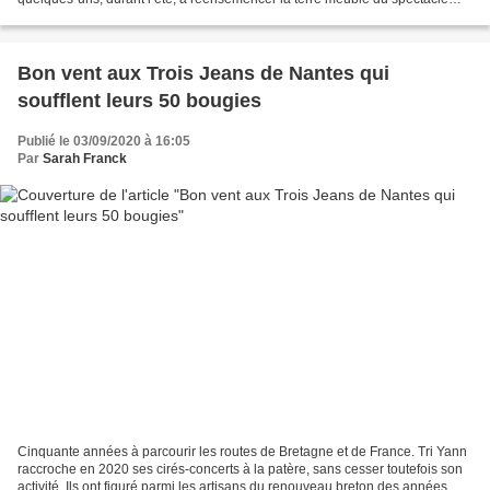
vivant. Le Théâtre du Rond-Point aussi...
Bon vent aux Trois Jeans de Nantes qui
soufflent leurs 50 bougies
Publié le 03/09/2020 à 16:05
Par
Sarah Franck
Cinquante années à parcourir les routes de Bretagne et de France. Tri Yann
raccroche en 2020 ses cirés-concerts à la patère, sans cesser toutefois son
activité. Ils ont figuré parmi les artisans du renouveau breton des années