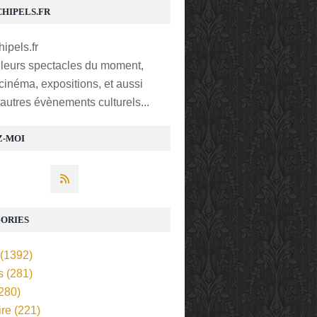
CHIPELS.FR
lleurs spectacles du moment,
 cinéma, expositions, et aussi
t autres évènements culturels...
Z-MOI
ORIES
(1392)
s
(281)
280)
ire
(221)