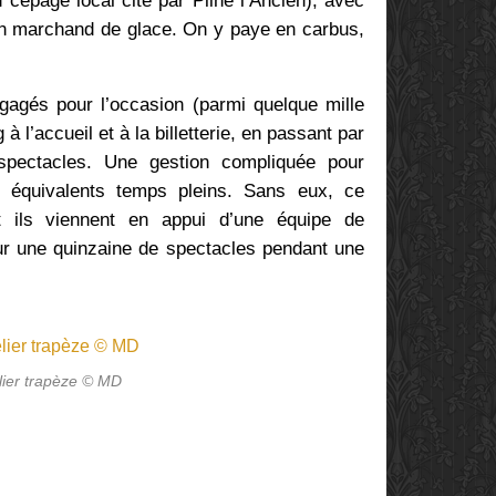
cépage local cité par Pline l’Ancien), avec
son marchand de glace. On y paye en carbus,
agés pour l’occasion (parmi quelque mille
à l’accueil et à la billetterie, en passant par
 spectacles. Une gestion compliquée pour
5 équivalents temps pleins. Sans eux, ce
et ils viennent en appui d’une équipe de
ur une quinzaine de spectacles pendant une
lier trapèze © MD