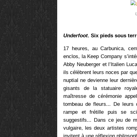
Underfoot
. Six pieds sous ter
17 heures, au Carbunica, cent
enclos, la Keep Company s’inté
Abby Neuberger et l’Italien Luca
ils célèbrent leurs noces par qu
nuptial ne devienne leur derniè
gisants de la statuaire roya
maîtresse de cérémonie appela
tombeau de fleurs... De leurs d
rampe et frétille puis se s
suggestifs... Dans ce jeu de m
vulgaire, les deux artistes ro
invitent à une réflexion philosop