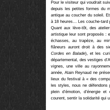
Pour le visiteur qui voudrait sui
depuis les petites formes du m
antique au coucher du soleil. Et
à 18 heures… Les couche-tard p
Quant aux lève-tôt, des atelie
artistique leur sont proposés : 
échasses, au trapèze, au mini
flâneurs auront droit à des si
Cordes en Balade
), et les cu
départemental, des vestiges d’
vignes, une ville au rayonneme
année, Alain Reynaud ne présen
lieux du festival à « des comp
les styles, nous ne défendons 
plein d’émotion, d’énergie e
courent, sentir la solidarité qui 