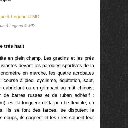
ue & Legend © MD
e très haut
uite en plein champ. Les gradins et les prés
siastes devant les parodies sportives de la
ronomètre en marche, les quatre acrobates
: course à pied, cyclisme, équitation, saut,
en cabriolant ou en grimpant au mât chinois,
ir de barres russes et de ruban adhésif :
), est la longueur de la perche flexible, un
s. Ils se font des farces, se disputent le
s coups, ils gagnent et les rires saluent leur