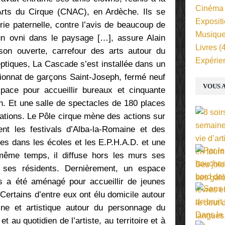
Cinéma
Arts du Cirque (CNAC), en Ardèche. Ils se
Exposit
ie paternelle, contre l’avis de beaucoup de
Musiqu
un ovni dans le paysage […], assure Alain
Livres
(4
on ouverte, carrefour des arts autour du
Expérie
ptiques, La Cascade s’est installée dans un
ionnat de garçons Saint-Joseph, fermé neuf
VOUS A
pace pour accueillir bureaux et cinquante
. Et une salle de spectacles de 180 places
éations. Le Pôle cirque mène des actions sur
ent les festivals d’Alba-la-Romaine et des
les dans les écoles et les E.P.H.A.D. et une
même temps, il diffuse hors les murs ses
e ses résidents. Dernièrement, un espace
es a été aménagé pour accueillir de jeunes
Certains d’entre eux ont élu domicile autour
ne et artistique autour du personnage du
t au quotidien de l’artiste, au territoire et à