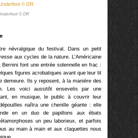
Underfoot © DR
re
re névralgique du festival. Dans un petit
resse aux cycles de la nature. L’Américaine
 Bernini font une entrée solennelle en frac :
elques figures acrobatiques avant que leur lit
re demeure. Ils y reposent, à la manière des
le. Les voici aussitôt ensevelis par une
nt, en musique, le public à couvrir leur
épouilles naîtra une chenille géante : elle
cinde en un duo de papillons aux ébats
étamorphoses un peu laborieux, et parfois
mpus au main à main et aux claquettes nous
hique.