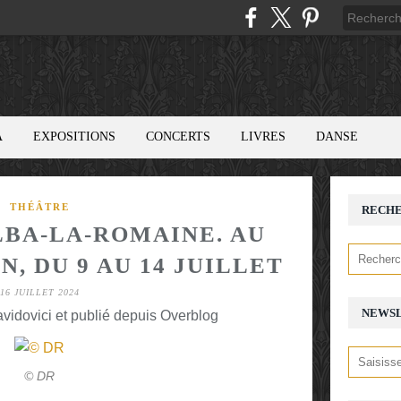
A
EXPOSITIONS
CONCERTS
LIVRES
DANSE
THÉÂTRE
RECH
LBA-LA-ROMAINE. AU
, DU 9 AU 14 JUILLET
16 JUILLET 2024
NEWS
avidovici et publié depuis Overblog
© DR