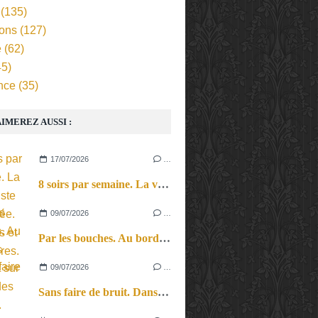
(135)
ions
(127)
e
(62)
5)
nce
(35)
IMEREZ AUSSI :
17/07/2026
…
8 soirs par semaine. La vie d’artiste en tournée. Ses joies et ses galères.
09/07/2026
…
Par les bouches. Au bord des lèvres et sur le bout des langues.
09/07/2026
…
Sans faire de bruit. Dans le microcosme du quotidien, l’exploration théâtrale de la perception sonore.