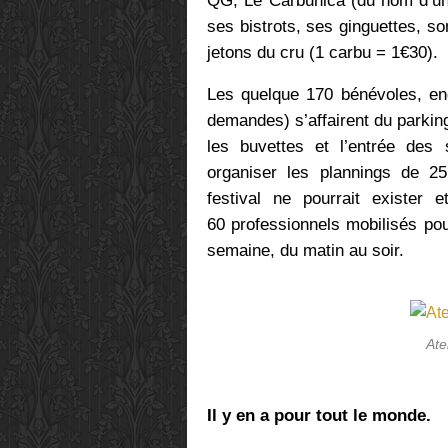
QG, Le Carbunica (du nom d’un 
ses bistrots, ses ginguettes, 
jetons du cru (1 carbu = 1€30).
Les quelque 170 bénévoles, eng
demandes) s’affairent du parking 
les buvettes et l’entrée des
organiser les plannings de 2
festival ne pourrait exister 
60 professionnels mobilisés po
semaine, du matin au soir.
Ate
Il y en a pour tout le monde.