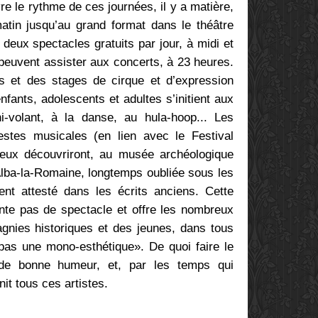
vre le rythme de ces journées, il y a matière,
atin jusqu’au grand format dans le théâtre
 deux spectacles gratuits par jour, à midi et
euvent assister aux concerts, à 23 heures.
rs et des stages de cirque et d’expression
enfants, adolescents et adultes s’initient aux
-volant, à la danse, au hula-hoop... Les
estes musicales (en lien avec le Festival
rieux découvriront, au musée archéologique
Alba-la-Romaine, longtemps oubliée sous les
nt attesté dans les écrits anciens. Cette
te pas de spectacle et offre les nombreux
agnies historiques et des jeunes, dans tous
pas une mono-esthétique». De quoi faire le
t de bonne humeur, et, par les temps qui
unit tous ces artistes.