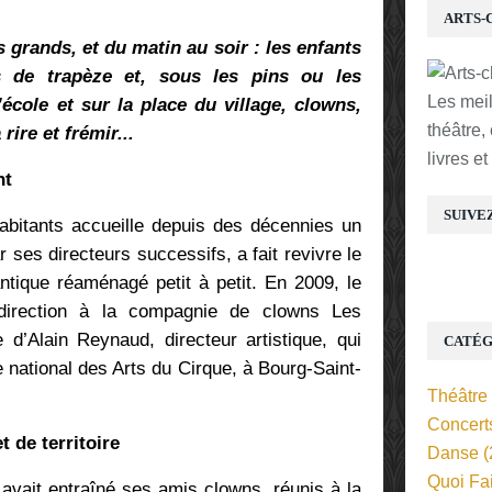
ARTS-
s grands, et du matin au soir : les enfants
s de trapèze et, sous les pins ou les
Les mei
école et sur la place du village, clowns,
théâtre,
rire et frémir...
livres e
nt
SUIVE
bitants accueille depuis des décennies un
r ses directeurs successifs, a fait revivre le
antique réaménagé petit à petit. En 2009, le
direction à la compagnie de clowns Les
’Alain Reynaud, directeur artistique, qui
CATÉG
 national des Arts du Cirque, à Bourg-Saint-
Théâtre
Concert
t de territoire
Danse
(
Quoi Fa
avait entraîné ses amis clowns, réunis à la