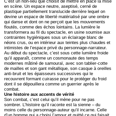
C’est un non-lieu que choisit de mettre en place la mise
en scène. Un espace neutre, aseptisé, cerné de
plastique partiellement translucide derrière lequel on
devine un espace de liberté matérialisé par une ombre
qui danse et dont on ne perçoit que les mouvements
floutés, comme des échos lointains. La lumière le
transformera au fil du spectacle, en usine soumise aux
contraintes hygiéniques sous un éclairage blanc de
néons crus, ou en intérieur aux teintes plus chaudes et
intimistes de l’espace privé du personnage-narrateur.
Au début du spectacle, c’est sous cette lumière froide
qu’il apparaît, comme un cosmonaute des temps
modernes mâtiné de samouraï, avec son tablier-cotte
de mailles et son gant métallique, son casque à oreilles
anti-bruit et les épaisseurs successives qui le
recouvrent formant cuirasse pour le protéger du froid
dont il se dépouillera comme un guerrier après le
combat.
Une histoire aux accents de vérité
Son combat, c’est celui qu’il mène pour ne pas
sombrer. L’histoire qu’il raconte est la sienne – du
moins celle du personnage-auteur qu’il incarne. Celle
d’un homme qui a choisi l’amour et quitté ce qui faisait