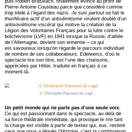
puis Robert Brasillach, finalement évincé au profit de
Pierre-Antoine Cousteau parce que considéré comme
trop tiède à l’égard des nazis.
Je suis partout
se fait le
thuriféraire actif d’un antisémitisme virulent doublé d’un
antisoviétisme viscéral qui motive la création de la
Légion des Volontaires Français pour la lutte contre le
bolchevisme (LVF) en 1941 lorsque la Russie, d’alliée
de l’Allemagne, devient son ennemie – ce qui
est savoureux lorsqu’on regarde le parcours individuel
de nombre de ses collaborateurs.
Edelweiss
, d’où le
spectacle tire son titre, est l’une des chansons,
appréciées par Hitler, traduite en français à ce
moment-là.
© Christophe Raynaud de Lage
Un petit monde qui ne parle pas d’une seule voix.
Ce qui est passionnant dans le spectacle, au-delà de
sa force théâtrale immédiate, qui provoque le rire tant
la charge est visible à partir de textes qui, eux, restent
ceux que nous a légués l’Histoire, c’est la combinaison