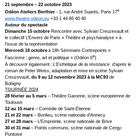
21 septembre
–
22 octobre 2023
e
Odéon Ateliers Berthier
-
1, rue André Suarès, Paris 17
www.theatre-odeon.eu
+33 1 44 85 40 40
Autour du spectacle
Dimanche 15 octobre
Rencontre avec Sylvain Creuzevault
et
le collectif L’Envers de Paris « Théâtre et psychanalyse » à
l’issue de la représentation
Mercredi 18 octobre
à 18h
Séminaire Contrepoints «
e
Fascisme : genre, art et politique » (
Odéon 6
)
À découvrir également :
L’Esthétique de la résistance
d’après le
roman de Peter Weiss
,
adaptation et mise en scène Sylvain
Creuzevault,
du 9 au 12 novembre 2023 à la MC93
de
Bobigny
TOURNÉE 2024
28 février au 5 mars
– Théâtre Garonne, scène européenne de
Toulouse
12 au 15 mars
– Comédie de Saint-Étienne
21 et 22 mars
– Bonlieu, scène nationale d’Annecy
27 et 28 mars
– L’Empreinte, scène nationale de Brive
30 et 31 mai
– Points communs, scène nationale de Cergy-
Pontoise