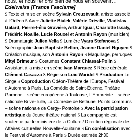
nous, et nous ferions bien de nous en souvenir…
Edelweiss [France Fascisme]
S
Texte et mise en scène
Sylvain Creuzevault
, artiste associé
à l’Odéon
S
Avec
Juliette Bialek, Valérie Dréville, Vladislav
Galard, Pierre-Félix Gravière, Arthur Igual, Charlotte Issaly,
Frédéric Noaille, Lucie Rouxel
et
Antonin Rayon
(musicien)
S
Dramaturgie
Julien Vella
S
L
umière
Vyara Stefanova
S
S
cénographie
Jean-Baptiste Bellon, Jeanne Daniel-Nguyen
S
C
réation musique, son
Antonin Rayon
S
M
aquillage, perruques
Mityl Brimeur
S
C
ostumes
Constant Chiassai-Polin
S
A
ssistant à la mise en scène
Ivan Marquez
S
R
égie générale
Clément Casazza
S
R
égie son
Loïc Waridel
S
P
roduction
Le
Singe
S
C
oproduction
Odéon-Théâtre de l’Europe, Festival
d’Automne à Paris, La Comédie de Saint-Étienne, Théâtre
Garonne – scène européenne à Toulouse, L’Empreinte – scène
nationale Brive-Tulle, La Comédie de Béthune, Points communs
– scène nationale de Cergy- Pontoise
S
A
vec la participation
artistique
du Jeune théâtre national
S
La compagnie est
soutenue par le ministère de la Culture / Direction régionale des
Affaires culturelles Nouvelle-Aquitaine
S
En coréalisation
avec
le Festival d’Automne à Paris
S
Durée estimée 2h30