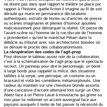
ne disent pas dans quel rapport le théâtre se place par
rapport à l’histoire, quelle fiction il imagine au fil de son
déroulé qui marie en permanence déclarations
authentiques, extraits de textes ou d’articles de presse
ou scènes imaginaires et pleines d’humour ajoutées
malicieusement pour démarquer la réalité. On passe de
l’avant-scène où l’homme de la rue discute de l’homme
« providentiel » qu’est le maréchal Pétain dans la
débâcle au tribunal avec ses architectures boisées où
se déroule le procès des collaborationnistes.
La récupération des codes de l’agit-prop
Pour dresser le tableau assez noir de la collaboration,
c’est à la schématisation de l’agit-prop que le spectacle
recourt. Un panneau pour dire le personnage, un béret
à large bords pour rappeler la milice, des situations
taillées à la serpe, une perruque, un costume ou un
brassard et voilà les comédiens métamorphosés. Une
raideur du maintien sur une chevelure blonde assortis
d’une caricature d’accent allemand font surgir un Otto
Abetz face à un Pierre Laval à moustache qui grime sa
voix pour lui redonner un accent auvergnat face aux
paysans auxquels il tente de fait passer la nécessité du