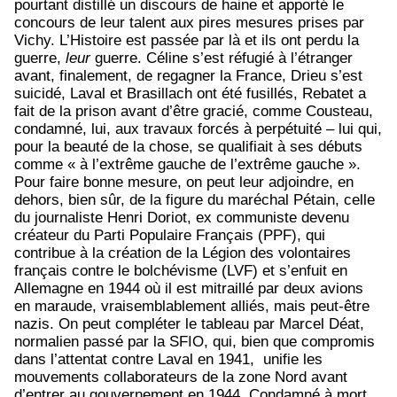
pourtant distillé un discours de haine et apporté le
concours de leur talent aux pires mesures prises par
Vichy. L’Histoire est passée par là et ils ont perdu la
guerre,
leur
guerre. Céline s’est réfugié à l’étranger
avant, finalement, de regagner la France, Drieu s’est
suicidé, Laval et Brasillach ont été fusillés, Rebatet a
fait de la prison avant d’être gracié, comme Cousteau,
condamné, lui, aux travaux forcés à perpétuité – lui qui,
pour la beauté de la chose, se qualifiait à ses débuts
comme « à l’extrême gauche de l’extrême gauche ».
Pour faire bonne mesure, on peut leur adjoindre, en
dehors, bien sûr, de la figure du maréchal Pétain, celle
du journaliste Henri Doriot, ex communiste devenu
créateur du Parti Populaire Français (PPF), qui
contribue à la création de la Légion des volontaires
français contre le bolchévisme (LVF) et s’enfuit en
Allemagne en 1944 où il est mitraillé par deux avions
en maraude, vraisemblablement alliés, mais peut-être
nazis. On peut compléter le tableau par Marcel Déat,
normalien passé par la SFIO, qui, bien que compromis
dans l’attentat contre Laval en 1941, unifie les
mouvements collaborateurs de la zone Nord avant
d’entrer au gouvernement en 1944. Condamné à mort