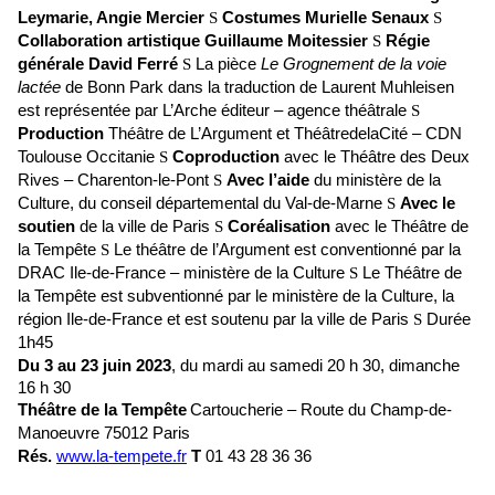
Leymarie, Angie Mercier
S
Costumes Murielle Senaux
S
Collaboration artistique Guillaume Moitessier
S
Régie
générale David Ferré
S
La pièce
Le Grognement de la voie
lactée
de Bonn Park dans la traduction de Laurent Muhleisen
est représentée par L’Arche éditeur – agence théâtrale
S
Production
Théâtre de L’Argument et ThéâtredelaCité – CDN
Toulouse Occitanie
S
Coproduction
avec le Théâtre des Deux
Rives – Charenton-le-Pont
S
Avec l’aide
du ministère de la
Culture, du conseil départemental du Val-de-Marne
S
Avec le
soutien
de la ville de Paris
S
Coréalisation
avec le Théâtre de
la Tempête
S
Le théâtre de l’Argument est conventionné par la
DRAC Ile-de-France – ministère de la Culture
S
Le Théâtre de
la Tempête est subventionné par le ministère de la Culture, la
région Ile-de-France et est soutenu par la ville de Paris
S
Durée
1h45
Du 3 au 23 juin 2023
, du mardi au samedi 20 h 30, dimanche
16 h 30
Théâtre de la Tempête
Cartoucherie – Route du Champ-de-
Manoeuvre 75012 Paris
Rés.
www.la-tempete.fr
T
01 43 28 36 36