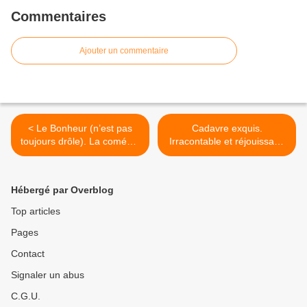
Commentaires
Ajouter un commentaire
< Le Bonheur (n’est pas
Cadavre exquis.
toujours drôle). La comédie
Irracontable et réjouissant.
humaine de Fassbinder,
>
une plongée dans les
années 1970 aux accents
Hébergé par Overblog
très contemporains.
Top articles
Pages
Contact
Signaler un abus
C.G.U.