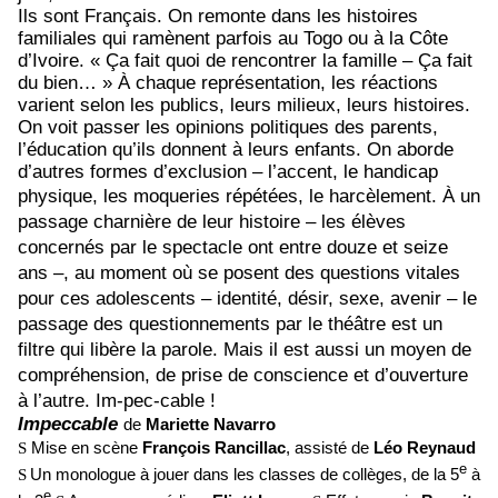
Ils sont Français. On remonte dans les histoires
familiales qui ramènent parfois au Togo ou à la Côte
d’Ivoire. « Ça fait quoi de rencontrer la famille – Ça fait
du bien… » À chaque représentation, les réactions
varient selon les publics, leurs milieux, leurs histoires.
On voit passer les opinions politiques des parents,
l’éducation qu’ils donnent à leurs enfants. On aborde
d’autres formes d’exclusion – l’accent, le handicap
physique, les moqueries répétées, le harcèlement.
À un
passage charnière de leur histoire – les élèves
concernés par le spectacle ont entre douze et seize
ans –, au moment où se posent des questions vitales
pour ces adolescents – identité, désir, sexe, avenir – le
passage des questionnements par le théâtre est un
filtre qui libère la parole. Mais il est aussi un moyen de
compréhension, de prise de conscience et d’ouverture
à l’autre. Im-pec-cable !
Impeccable
de
Mariette Navarro
S
Mise en scène
François Rancillac
,
assisté de
Léo Reynaud
e
S
Un monologue à jouer dans les classes de collèges, de la 5
à
e