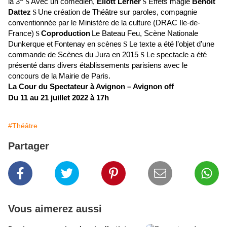
la 3
S
A
vec un comédien,
Eliott Lerner
S
Effets magie
Benoit
Dattez
S
Une création de Théâtre sur paroles,
compagnie
conventionnée par le Ministère de la culture (DRAC Ile-de-
France)
S
Coproduction
Le Bateau Feu, Scène Nationale
Dunkerque et
Fontenay en scènes
S
Le texte a été l’objet d’une
commande de Scènes du Jura en 2015
S
Le spectacle a été
présenté dans divers établissements parisiens avec le
concours de la Mairie de Paris.
La Cour du Spectateur à Avignon – Avignon off
Du 11 au 21 juillet 2022 à 17h
#Théâtre
Partager
Vous aimerez aussi