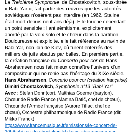
La
Treizième Symphonie
de Chostakovitch, sous-titrée
« Babi Yar », fait partie des œuvres que les autorités
soviétiques n’osèrent pas interdire (en 1962, Staline
était mort depuis neuf ans déjà). Elle touche cependant
un point sensible : l’antisémitisme, explicitement
abordé par la voix solo et le chœur dans la partition.
Douloureuse et explicite, elle fait référence au ravin de
Babi Yar, non loin de Kiev, où furent enterrés des
milliers de juifs abattus par balles. En première partie,
la création française du
Concerto pour cor
de Hans
Abrahamsen nous fait mieux connaître l’univers d’un
compositeur qui ne renie pas l’héritage du XIXe siècle.
Hans Abrahamsen
,
Concerto pour cor (création française)
Dimitri Chostakovitch
,
Symphonie n°13 "Babi Yar"
Avec
:
Stefan Dohr
(cor),
Matthias Goerne
(baryton),
Chœur de Radio France (Martina Batič
, chef de chœur),
Chœur de l'Armée française (Aurore Tillac,
chef de
chœur),
Orchestre philharmonique de Radio France (dir.
Mikko Franck
)
https://www.francemusique.fr/emissions/le-concert-de-
20h/babi-yar-de-chostakovitch-hans-abrahamsen-par-