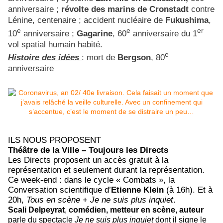
anniversaire ;
révolte des marins de Cronstadt
contre
Lénine, centenaire ; accident nucléaire de
Fukushima
,
e
e
er
10
anniversaire ;
Gagarine
, 60
anniversaire du 1
vol spatial humain habité.
e
Histoire des idées
: mort de
Bergson
, 80
anniversaire
ILS NOUS PROPOSENT
Théâtre de la Ville – Toujours les Directs
Les Directs proposent un accès gratuit à la
représentation et seulement durant la représentation.
Ce week-end : dans le cycle « Combats », la
Conversation scientifique d’
Etienne Klein
(à 16h). Et à
20h,
Tous en scène
+
Je ne suis plus inquiet
.
Scali Delpeyrat
,
comédien, metteur en scène, auteur
parle du spectacle
Je ne suis plus inquiet
dont il signe le