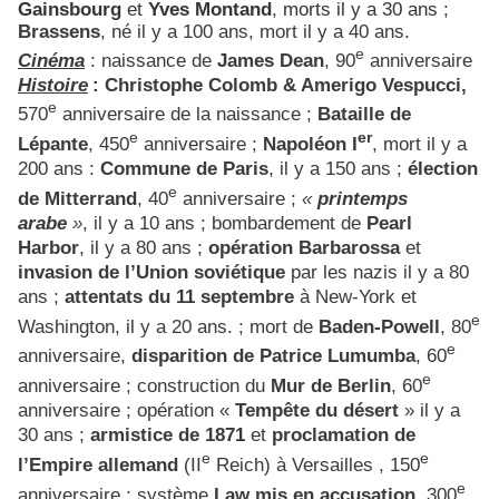
Gainsbourg
et
Yves Montand
, morts il y a 30 ans ;
Brassens
, né il y a 100 ans, mort il y a 40 ans.
e
Cinéma
: naissance de
James Dean
, 90
anniversaire
Histoire
: Christophe Colomb & Amerigo Vespucci,
e
570
anniversaire de la naissance ;
Bataille de
e
er
Lépante
, 450
anniversaire ;
Napoléon I
, mort il y a
200 ans :
Commune de Paris
, il y a 150 ans ;
élection
e
de Mitterrand
, 40
anniversaire ;
«
printemps
arabe
»
, il y a 10 ans ; bombardement de
Pearl
Harbor
, il y a 80 ans ;
opération Barbarossa
et
invasion de l’Union soviétique
par les nazis il y a 80
ans ;
attentats du 11 septembre
à New-York et
e
Washington, il y a 20 ans. ; mort de
Baden-Powell
, 80
e
anniversaire,
disparition de
Patrice Lumumba
, 60
e
anniversaire ; construction du
Mur de Berlin
, 60
anniversaire ; opération «
Tempête du désert
» il y a
30 ans ;
armistice de 1871
et
proclamation de
e
e
l’Empire allemand
(II
Reich) à Versailles , 150
e
anniversaire ; système
Law mis en accusation,
300