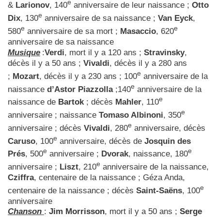
e
&
Larionov
, 140
anniversaire de leur naissance ;
Otto
e
Dix
, 130
anniversaire de sa naissance ;
Van Eyck
,
e
e
580
anniversaire de sa mort ;
Masaccio
, 620
anniversaire de sa naissance
Musique
:
Verdi
, mort il y a 120 ans ;
Stravinsky
,
décès il y a 50 ans ;
Vivaldi
, décès il y a 280 ans
e
;
Mozart
, décès il y a 230 ans ; 100
anniversaire de la
e
naissance
d’Astor Piazzolla
;140
anniversaire de la
e
naissance de
Bartok
; décès
Mahler
, 110
e
anniversaire ; naissance
Tomaso Albinoni
, 350
e
anniversaire ; décès
Vivaldi
, 280
anniversaire, décès
e
Caruso
, 100
anniversaire, décès de
Josquin des
e
e
Prés
, 500
anniversaire ;
Dvorak
, naissance, 180
e
anniversaire ;
Liszt
, 210
anniversaire de la naissance,
Cziffra
, centenaire de la naissance ; Géza Anda,
e
centenaire de la naissance ; décès
Saint-Saëns
, 100
anniversaire
Chanson
:
Jim Morrisson
, mort il y a 50 ans ;
Serge