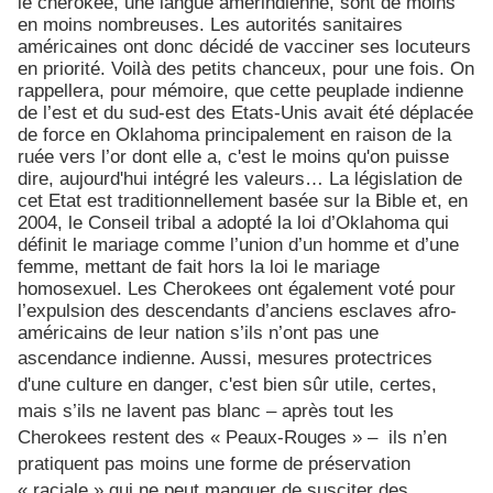
le cherokee, une langue amérindienne, sont de moins
en moins nombreuses. Les autorités sanitaires
américaines ont donc décidé de vacciner ses locuteurs
en priorité. Voilà des petits chanceux, pour une fois. On
rappellera, pour mémoire, que cette peuplade indienne
de l’est et du sud-est des Etats-Unis avait été déplacée
de force en Oklahoma principalement en raison de la
ruée vers l’or dont elle a, c'est le moins qu'on puisse
dire, aujourd'hui intégré les valeurs… La législation de
cet Etat est traditionnellement basée sur la Bible et, en
2004, le Conseil tribal a adopté la loi d’Oklahoma qui
définit le mariage comme l’union d’un homme et d’une
femme, mettant de fait hors la loi le mariage
homosexuel. Les Cherokees ont également voté pour
l’expulsion des descendants d’anciens esclaves afro-
américains de leur nation s’ils n’ont pas une
ascendance indienne.
Aussi, mesures protectrices
d'une culture en danger, c'est bien sûr utile, certes,
mais s’ils ne lavent pas blanc – après tout les
Cherokees restent des « Peaux-Rouges » – ils n’en
pratiquent pas moins une forme de préservation
« raciale » qui ne peut manquer de susciter des