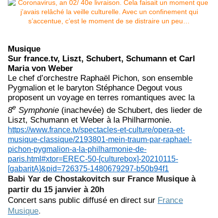
Musique
Sur france.tv, Liszt, Schubert, Schumann et Carl
Maria von Weber
Le chef d’orchestre Raphaël Pichon, son ensemble
Pygmalion et le baryton Stéphance Degout vous
proposent un voyage en terres romantiques avec la
e
8
Symphonie
(inachevée) de Schubert, des lieder de
Liszt, Schumann et Weber à la Philharmonie.
https://www.france.tv/spectacles-et-culture/opera-et-
musique-classique/2193801-mein-traum-par-raphael-
pichon-pygmalion-a-la-philharmonie-de-
paris.html#xtor=EREC-50-[culturebox]-20210115-
[gabaritA]&pid=726375-1480679297-b50b94f1
Babi Yar de Chostakovitch sur France Musique à
partir du 15 janvier à 20h
Concert sans public diffusé en direct sur
France
Musique
.