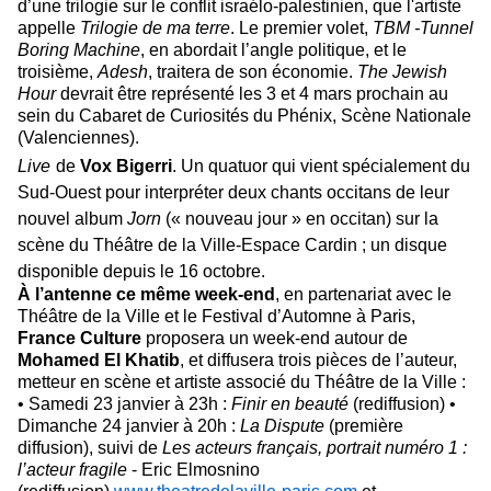
d’une trilogie sur le conflit israélo-palestinien, que l'artiste
appelle
Trilogie de ma terre
. Le premier volet,
TBM -Tunnel
Boring Machine
, en abordait l’angle politique, et le
troisième,
Adesh
, traitera de son économie.
The Jewish
Hour
devrait être représenté les 3 et 4 mars prochain au
sein du Cabaret de Curiosités du Phénix, Scène Nationale
(Valenciennes).
Live
de
Vox Bigerri
. Un
quatuor qui vient spécialement du
Sud-Ouest pour interpréter deux chants occitans de leur
nouvel album
Jorn
(« nouveau jour » en occitan) sur la
scène du Théâtre de la Ville-Espace Cardin ; un disque
disponible depuis le 16 octobre.
À l’antenne ce même week-end
, en partenariat avec le
Théâtre de la Ville et le Festival d’Automne à Paris,
France Culture
proposera un week-end autour de
Mohamed El Khatib
, et diffusera trois pièces de l’auteur,
metteur en scène et artiste associé du Théâtre de la Ville :
• Samedi 23 janvier à 23h :
Finir en beauté
(rediffusion) •
Dimanche 24 janvier à 20h :
La Dispute
(première
diffusion), suivi de
Les acteurs français, portrait numéro 1 :
l’acteur fragile
- Eric Elmosnino