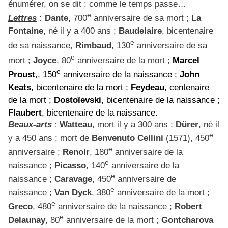
énumérer, on se dit : comme le temps passe…
e
Lettres
: Dante,
700
anniversaire de sa mort ;
La
Fontaine
, né il y a 400 ans ;
Baudelaire
, bicentenaire
e
de sa naissance,
Rimbaud
, 130
anniversaire de sa
e
mort ;
Joyce
, 80
anniversaire de la mort ;
Marcel
e
Proust
,, 150
anniversaire de la naissance ;
John
Keats
, bicentenaire de la mort ;
Feydeau
, centenaire
de la mort ;
Dostoïevski
, bicentenaire de la naissance ;
Flaubert
, bicentenaire de la naissance.
Beaux-arts
:
Watteau
, mort il y a 300 ans ;
Dürer
, né il
e
y a 450 ans ; mort de
Benvenuto Cellini
(1571), 450
e
anniversaire ;
Renoir
, 180
anniversaire de la
e
naissance ;
Picasso
, 140
anniversaire de la
e
naissance ;
Caravage
, 450
anniversaire de
e
naissance ;
Van Dyck
, 380
anniversaire de la mort ;
e
Greco
, 480
anniversaire de la naissance ;
Robert
e
Delaunay
, 80
anniversaire de la mort ;
Gontcharova