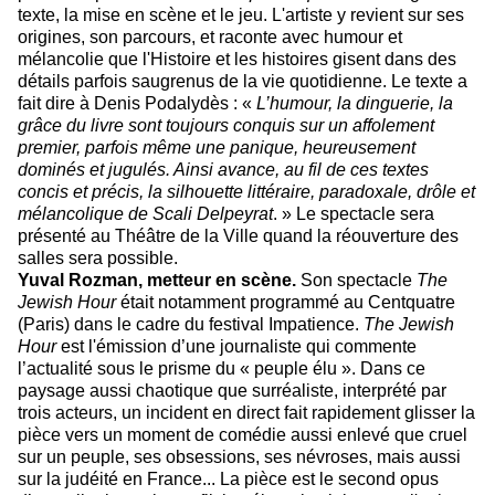
texte, la mise en scène et le jeu. L'artiste y revient sur ses
origines, son parcours, et raconte avec humour et
mélancolie que l'Histoire et les histoires gisent dans des
détails parfois saugrenus de la vie quotidienne. Le texte a
fait dire à Denis Podalydès : «
L’humour, la dinguerie, la
grâce du livre sont toujours conquis sur un affolement
premier, parfois même une panique, heureusement
dominés et jugulés. Ainsi avance, au fil de ces textes
concis et précis, la silhouette littéraire, paradoxale, drôle et
mélancolique de Scali Delpeyrat
. » Le spectacle sera
présenté au Théâtre de la Ville quand la réouverture des
salles sera possible.
Yuval Rozman
, metteur en scène.
Son spectacle
The
Jewish Hour
était notamment programmé au Centquatre
(Paris) dans le cadre du festival Impatience.
The Jewish
Hour
est l'émission d’une journaliste qui commente
l’actualité sous le prisme du « peuple élu ». Dans ce
paysage aussi chaotique que surréaliste, interprété par
trois acteurs, un incident en direct fait rapidement glisser la
pièce vers un moment de comédie aussi enlevé que cruel
sur un peuple, ses obsessions, ses névroses, mais aussi
sur la judéité en France... La pièce est le second opus