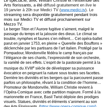
Le spectacle, avec William Christie et l’ensemble des
Arts florissants, a été
diffusé gratuitement en
live
le
19 janvier à 20h sur Medici TV (
). Le
www.medici.tv
streaming sera disponible gratuitement pendant trois
mois sur Medici TV et diffusé prochainement sur
Mezzo TV.
Le berger Titon et l’Aurore fugitive s’aiment, malgré le
passage du temps et la jalousie des dieux. Le climat se
trouble, nymphes et faunes s’en mêlent… Cet opéra-ballet
parut en janvier 1753, en pleine « Querelle des Bouffons »
déclenchée par les partisans de l’art italien. Protégé par la
Pompadour, Mondonville fédéra le camp français par
l’élégance de ses chants, l’expressivité de son orchestre,
la variété de ses effets. L’esprit de la pastorale permit à la
e
musique du XVIII
siècle de développer sa puissance
évocatrice en peignant la nature sous toutes ses facettes.
Derrière les divinités et les bergers qui la parcourent passe
parfois un philosophe, rêvant à la condition de l’homme…
Promoteur de Mondonville, William Christie revient à
l’Opéra-Comique avec cette partition majeure. Formé à la
marionnette en France, Basil Twist déploie des prodiges
visuels. Statues, divinités et éléments s’animent au son
des Arts Florissants
. (
https://www.opera-comique.com/
)