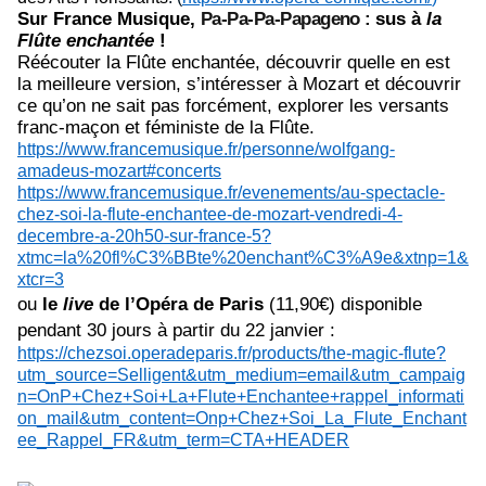
Sur France Musique,
Pa-Pa-Pa-Papageno :
sus à
la
Flûte enchantée
!
Réécouter la Flûte enchantée, découvrir quelle en est
la meilleure version, s’intéresser à Mozart et découvrir
ce qu’on ne sait pas forcément, explorer les versants
franc-maçon et féministe de la Flûte.
https://www.francemusique.fr/personne/wolfgang-
amadeus-mozart#concerts
https://www.francemusique.fr/evenements/au-spectacle-
chez-soi-la-flute-enchantee-de-mozart-vendredi-4-
decembre-a-20h50-sur-france-5?
xtmc=la%20fl%C3%BBte%20enchant%C3%A9e&xtnp=1&
xtcr=3
ou
le
live
de l’Opéra de Paris
(11,90€) disponible
pendant 30 jours à partir du 22 janvier :
https://chezsoi.operadeparis.fr/products/the-magic-flute?
utm_source=Selligent&utm_medium=email&utm_campaig
n=OnP+Chez+Soi+La+Flute+Enchantee+rappel_informati
on_mail&utm_content=Onp+Chez+Soi_La_Flute_Enchant
ee_Rappel_FR&utm_term=CTA+HEADER