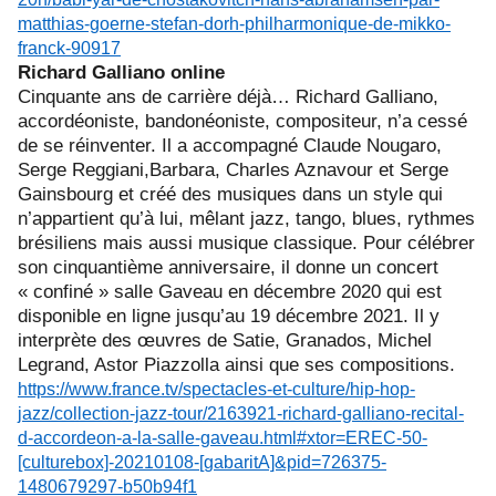
matthias-goerne-stefan-dorh-philharmonique-de-mikko-
franck-90917
Richard Galliano online
Cinquante ans de carrière déjà… Richard Galliano,
accordéoniste, bandonéoniste, compositeur, n’a cessé
de se réinventer. Il a accompagné Claude Nougaro,
Serge Reggiani,Barbara, Charles Aznavour et Serge
Gainsbourg et créé des musiques dans un style qui
n’appartient qu’à lui, mêlant jazz, tango, blues, rythmes
brésiliens mais aussi musique classique. Pour célébrer
son cinquantième anniversaire, il donne un concert
« confiné » salle Gaveau en décembre 2020 qui est
disponible en ligne jusqu’au 19 décembre 2021. Il y
interprète des œuvres de Satie, Granados, Michel
Legrand, Astor Piazzolla ainsi que ses compositions.
https://www.france.tv/spectacles-et-culture/hip-hop-
jazz/collection-jazz-tour/2163921-richard-galliano-recital-
d-accordeon-a-la-salle-gaveau.html#xtor=EREC-50-
[culturebox]-20210108-[gabaritA]&pid=726375-
1480679297-b50b94f1