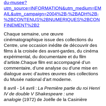
du-musee?
utm_source=INFORMATION&utm_medium=EM
AIL&utm_campaign=2004%2B-%2BADH%2B-
%2BCONTENUS%2BNUMERIQUES%2BCON
FINEMENT%2B2
Chaque semaine, une œuvre
cinématographique issue des collections du
Centre, une occasion inédite de découvrir des
films à la croisée des avant-gardes, du cinéma
expérimental, du documentaire et du film
d’artiste.Chaque film est accompagné d’un
commentaire, d
’
une analyse ou d'une mise en
dialogue avec d
’
autres
œ
uvres des collections
du Mus
é
e national d
’
art moderne.
8 avril - 14 avril :
La Première partie du roi Henri
IV de double V Shakespeare : une
analogie
(1972) de Joëlle de la Casinière