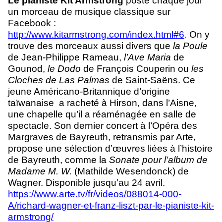
Le pianiste Kit Armstrong
poste chaque jour
un morceau de musique classique sur
Facebook :
http://www.kitarmstrong.com/index.html#6
.
On y
trouve des morceaux aussi divers que
la Poule
de Jean-Philippe Rameau,
l’Ave Maria
de
Gounod,
le Dodo
de François Couperin ou
les
Cloches de Las Palmas
de Saint-Saëns. Ce
jeune Américano-Britannique d’origine
taïwanaise a racheté à Hirson, dans l’Aisne,
une chapelle qu’il a réaménagée en salle de
spectacle. Son dernier concert à l’Opéra des
Margraves de Bayreuth, retransmis par Arte,
propose une sélection d’œuvres liées à l’histoire
de Bayreuth, comme la
Sonate pour l’album de
Madame M. W.
(Mathilde Wesendonck) de
Wagner. Disponible jusqu’au 24 avril.
https://www.arte.tv/fr/videos/088014-000-
A/richard-wagner-et-franz-liszt-par-le-pianiste-kit-
armstrong/