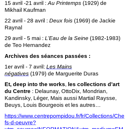
15 avril -21 avril :
Au Printemps
(1929) de
Mikhail Kaufman
22 avril - 28 avril :
Deux fois
(1969) de Jackie
Raynal
29 avril - 5 mai :
L’Eau de la Seine
(1982-1983)
de Teo Hernandez
Archives des séances passées :
1er avril - 7 avril:
Les Mains
négatives
(1979) de Marguerite Duras
Et, deep into the works
,
les collections d’art
du Centre
: Delaunay, OttoDix, Mondrian,
Kandinsky, Léger, Mais aussi Martial Raysse,
Beuys, Louis Bourgeois et les autres…
https://www.centrepompidou.fr/fr/Collections/Che
fs-d-oeuvre?