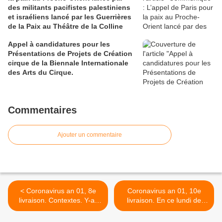
des militants pacifistes palestiniens
et israéliens lancé par les Guerrières
de la Paix au Théâtre de la Colline
Appel à candidatures pour les
Présentations de Projets de Création
cirque de la Biennale Internationale
des Arts du Cirque.
Commentaires
Ajouter un commentaire
< Coronavirus an 01, 8e
Coronavirus an 01, 10e
livraison. Contextes. Y-a-
livraison. En ce lundi de
qu’à-t’as-qu'as-faut-qu’on.
Pâques, résurrection rime
La terrible angoisse du
avec création >