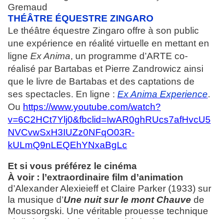
Gremaud
THÉÂTRE ÉQUESTRE ZINGARO
Le théâtre équestre Zingaro offre à son public
une expérience en réalité virtuelle en mettant en
ligne
Ex Anima
, un programme d’ARTE co-
réalisé par Bartabas et Pierre Zandrowicz ainsi
que le livre de Bartabas et des captations de
ses spectacles. En ligne :
Ex Anima Experience
.
Ou
https://www.youtube.com/watch?
v=6C2HCt7Ylj0&fbclid=IwAR0ghRUcs7afHvcU5
NVCvwSxH3IUZz0NFqO03R-
kULmQ9nLEQEhYNxaBgLc
Et si vous préférez le cinéma
À voir : l’extraordinaire film d’animation
d’Alexander Alexieieff et Claire Parker (1933) sur
la musique d’
Une nuit sur le mont Chauve
de
Moussorgski. Une véritable prouesse technique