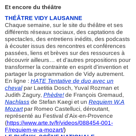
Et encore du théâtre
THÉÂTRE VIDY LAUSANNE
Chaque semaine, sur le site du théâtre et ses
différents réseaux sociaux, des captations de
spectacles, des entretiens inédits, des podcasts
à écouter issus des rencontres et conférences
passées, liens et brèves sur des ressources à
découvrir ailleurs… et d’autres propositions pour
transformer la contrainte en esprit d’invention et
partager la programmation de Vidy autrement.
En ligne :
HATE Tentative de duo avec un
cheval
par Laetitia Dosch, Yuval Rozman et
Judith Zagury,
Phèdre!
de François Gremaud,
Nachlass
de Stefan Kaegi et un
Requiem W.A
Mozart
par Romeo Castelluci,
déroutant,
représenté au Festival d’Aix-en-Provence
(
https://www.arte.tv/fr/videos/088454-001-
F/requiem-w-a-mozart/
)