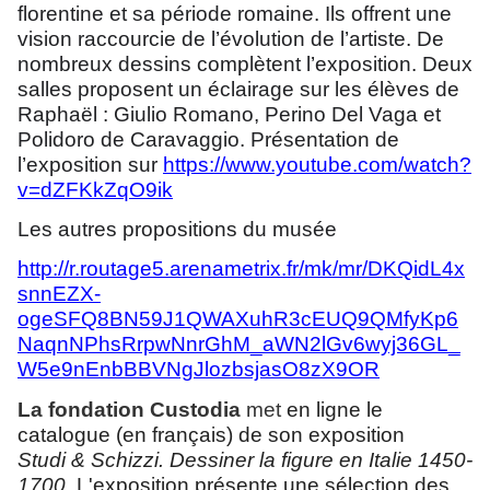
florentine et sa période romaine. Ils offrent une
vision raccourcie de l’évolution de l’artiste. De
nombreux dessins complètent l’exposition. Deux
salles proposent un éclairage sur les élèves de
Raphaël : Giulio Romano, Perino Del Vaga et
Polidoro de Caravaggio. Présentation de
l’exposition sur
https://www.youtube.com/watch?
v=dZFKkZqO9ik
Les autres propositions du musée
http://r.routage5.arenametrix.fr/mk/mr/DKQidL4x
snnEZX-
ogeSFQ8BN59J1QWAXuhR3cEUQ9QMfyKp6
NaqnNPhsRrpwNnrGhM_aWN2lGv6wyj36GL_
W5e9nEnbBBVNgJlozbsjasO8zX9OR
La fondation Custodia
met
en ligne le
catalogue (en français) de son exposition
Studi & Schizzi. Dessiner la figure en Italie 1450-
1700
. L'exposition présente une sélection des