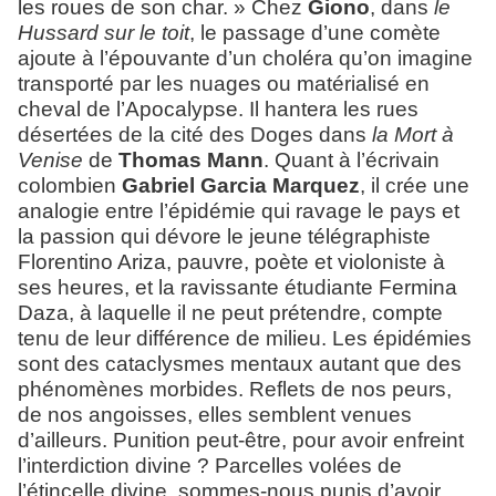
les roues de son char
. » Chez
Giono
, dans
le
Hussard sur le toit
, le passage d’une comète
ajoute à l’épouvante d’un choléra qu’on imagine
transporté par les nuages ou matérialisé en
cheval de l’Apocalypse. Il hantera les rues
désertées de la cité des Doges dans
la Mort à
Venise
de
Thomas Mann
. Quant à l’écrivain
colombien
Gabriel Garcia Marquez
, il crée une
analogie entre l’épidémie qui ravage le pays et
la passion qui dévore le jeune télégraphiste
Florentino Ariza, pauvre, poète et violoniste à
ses heures, et la ravissante étudiante Fermina
Daza, à laquelle il ne peut prétendre, compte
tenu de leur différence de milieu. Les épidémies
sont des cataclysmes mentaux autant que des
phénomènes morbides. Reflets de nos peurs,
de nos angoisses, elles semblent venues
d’ailleurs. Punition peut-être, pour avoir enfreint
l’interdiction divine ? Parcelles volées de
l’étincelle divine, sommes-nous punis d’avoir