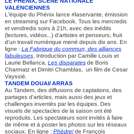
LE PHÉNIX, SCÈNE NATIONALE
VALENCIENNES
L'équipe du Phénix lance #laservante, émission
en streaming sur Facebook. Tous les mercredis
et vendredis soirs à 21h, avec des inédits
(lectures, vidéos...) d’artistes et penseurs, fruit
d’un travail numérique mené depuis dix ans.
En
ligne :
La Fabrique du commun, des alliances
fabuleuses
,
Introduction par Camille Louis et
Laurie Bellanca,
Les disparates
de Boris
Charmatz et Dimitri Chamblas, un film de Cesar
Vayssié.
TANDEM DOUAI/ ARRAS
Au Tandem, des diffusions de captations, des
partages d'articles, mais aussi des jeux et
challenges inventés par les équipes. Des
visuels de spectacles de la saison ont été
reproduits. Les spectateurs sont invités à faire
de même et à poster les photos sur les réseaux
sociaux.
En ligne :
Phèdre!
de François