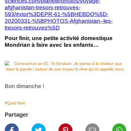
sciences.com/planete/photos/voyage-
afghanistan-tresors-retrouves-
593/#xtor%3DEPR-61-%5BHEBDO%5D-
20200331-%5BPHOTOS-Afghanistan--les-
tresors-retrouves%5D
Pour finir, une petite activité domestique
Mondrian à faire avec les enfants…
Bon dimanche !
#Quoi faire
Partager