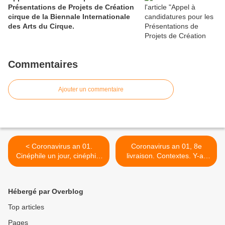
Présentations de Projets de Création
cirque de la Biennale Internationale
des Arts du Cirque.
Commentaires
Ajouter un commentaire
< Coronavirus an 01.
Coronavirus an 01, 8e
Cinéphile un jour, cinéphile
livraison. Contextes. Y-a-
toujours
qu’à-t’as-qu'as-faut-qu’on.
La terrible angoisse du
politique >
Hébergé par Overblog
Top articles
Pages