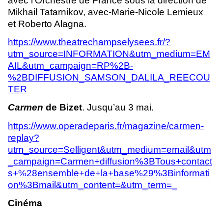
avec l’Orchestre de France sous la direction de
Mikhail Tatarnikov, avec-Marie-Nicole Lemieux
et Roberto Alagna.
https://www.theatrechampselysees.fr/?
utm_source=INFORMATION&utm_medium=EM
AIL&utm_campaign=RP%2B-
%2BDIFFUSION_SAMSON_DALILA_REECOU
TER
Carmen
de Bizet
. Jusqu’au 3 mai.
https://www.operadeparis.fr/magazine/carmen-
replay?
utm_source=Selligent&utm_medium=email&utm
_campaign=Carmen+diffusion%3BTous+contact
s+%28ensemble+de+la+base%29%3Binformati
on%3Bmail&utm_content=&utm_term=_
Cinéma