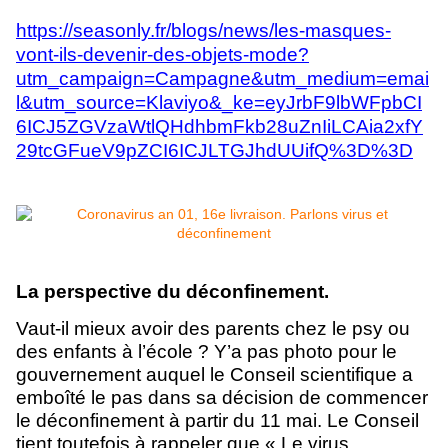
https://seasonly.fr/blogs/news/les-masques-
vont-ils-devenir-des-objets-mode?
utm_campaign=Campagne&utm_medium=emai
l&utm_source=Klaviyo&_ke=eyJrbF9lbWFpbCI
6ICJ5ZGVzaWtlQHdhbmFkb28uZnIiLCAia2xfY
29tcGFueV9pZCI6ICJLTGJhdUUifQ%3D%3D
La perspective du déconfinement.
Vaut-il mieux avoir des parents chez le psy ou
des enfants à l’école ?
Y’a pas photo pour le
gouvernement auquel le Conseil scientifique a
emboîté le pas dans sa décision de commencer
le déconfinement à partir du 11 mai.
Le Conseil
tient toutefois à rappeler que « Le virus