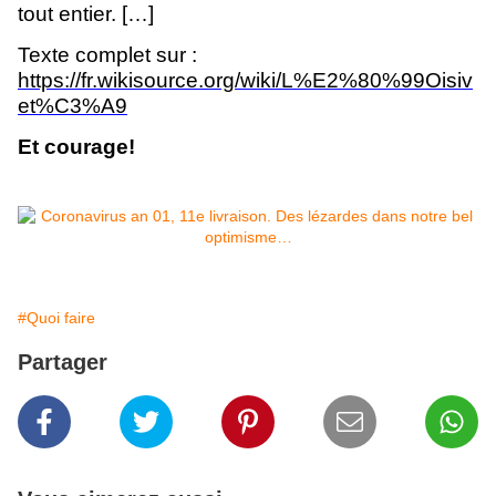
tout entier.
[…]
Texte complet sur :
https://fr.wikisource.org/wiki/L%E2%80%99Oisiv
et%C3%A9
Et courage!
#Quoi faire
Partager