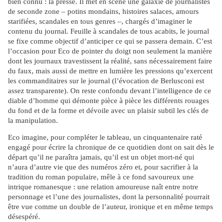
bien connu : la presse. Il met en scène une galaxie de journalistes
de seconde zone – potins mondains, histoires salaces, amours
starifiées, scandales en tous genres –, chargés d’imaginer le
contenu du journal. Feuille à scandales de tous acabits, le journal
se fixe comme objectif d’anticiper ce qui se passera demain. C’est
l’occasion pour Eco de pointer du doigt non seulement la manière
dont les journaux travestissent la réalité, sans nécessairement faire
du faux, mais aussi de mettre en lumière les pressions qu’exercent
les commanditaires sur le journal (l’évocation de Berlusconi est
assez transparente). On reste confondu devant l’intelligence de ce
diable d’homme qui démonte pièce à pièce les différents rouages
du fond et de la forme et dévoile avec un plaisir subtil les clés de
la manipulation.
Eco imagine, pour compléter le tableau, un cinquantenaire raté
engagé pour écrire la chronique de ce quotidien dont on sait dès le
départ qu’il ne paraîtra jamais, qu’il est un objet mort-né qui
n’aura d’autre vie que des numéros zéro et, pour sacrifier à la
tradition du roman populaire, mêle à ce fond savoureux une
intrique romanesque : une relation amoureuse naît entre notre
personnage et l’une des journalistes, dont la personnalité pourrait
être vue comme un double de l’auteur, ironique et en même temps
désespéré.