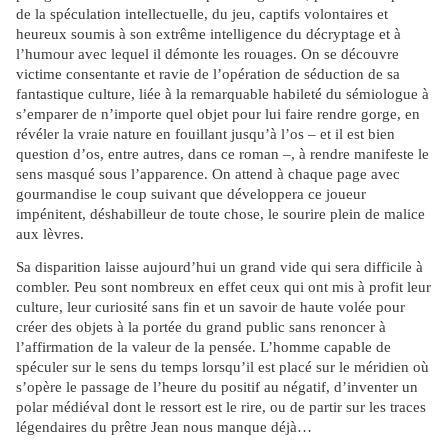
de la spéculation intellectuelle, du jeu, captifs volontaires et
heureux soumis à son extrême intelligence du décryptage et à
l’humour avec lequel il démonte les rouages. On se découvre
victime consentante et ravie de l’opération de séduction de sa
fantastique culture, liée à la remarquable habileté du sémiologue à
s’emparer de n’importe quel objet pour lui faire rendre gorge, en
révéler la vraie nature en fouillant jusqu’à l’os – et il est bien
question d’os, entre autres, dans ce roman –, à rendre manifeste le
sens masqué sous l’apparence. On attend à chaque page avec
gourmandise le coup suivant que développera ce joueur
impénitent, déshabilleur de toute chose, le sourire plein de malice
aux lèvres.
Sa disparition laisse aujourd’hui un grand vide qui sera difficile à
combler. Peu sont nombreux en effet ceux qui ont mis à profit leur
culture, leur curiosité sans fin et un savoir de haute volée pour
créer des objets à la portée du grand public sans renoncer à
l’affirmation de la valeur de la pensée. L’homme capable de
spéculer sur le sens du temps lorsqu’il est placé sur le méridien où
s’opère le passage de l’heure du positif au négatif, d’inventer un
polar médiéval dont le ressort est le rire, ou de partir sur les traces
légendaires du prêtre Jean nous manque déjà…