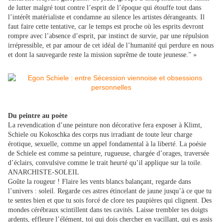
de lutter malgré tout contre l’esprit de l’époque qui étouffe tout dans
l’intérêt matérialiste et condamne au silence les artistes dérangeants. Il
faut faire cette tentative, car le temps est proche où les esprits devront
rompre avec l’absence d’esprit, par instinct de survie, par une répulsion
irrépressible, et par amour de cet idéal de l’humanité qui perdure en nous
et dont la sauvegarde reste la mission suprême de toute jeunesse." »
Du peintre au poète
La revendication d’une peinture non décorative fera exposer à Klimt,
Schiele ou Kokoschka des corps nus irradiant de toute leur charge
érotique, sexuelle, comme un appel fondamental à la liberté. La poésie
de Schiele est comme sa peinture, rugueuse, chargée d’orages, traversée
d’éclairs, convulsive comme le trait heurté qu’il applique sur la toile.
ANARCHISTE-SOLEIL
Goûte la rougeur ! Flaire les vents blancs balançant, regarde dans
l’univers : soleil. Regarde ces astres étincelant de jaune jusqu’à ce que tu
te sentes bien et que tu sois forcé de clore tes paupières qui clignent. Des
mondes cérébraux scintillent dans tes cavités. Laisse trembler tes doigts
ardents, effleure l’élément, toi qui dois chercher en vacillant, qui es assis