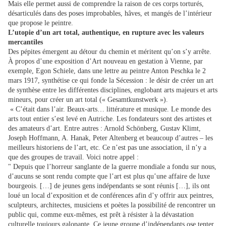
Mais elle permet aussi de comprendre la raison de ces corps torturés,
désarticulés dans des poses improbables, hâves, et mangés de l’intérieur
que propose le peintre.
L’utopie d’un art total, authentique, en rupture avec les valeurs
mercantiles
Des pépites émergent au détour du chemin et méritent qu’on s’y arrête.
À propos d’une exposition d’Art nouveau en gestation à Vienne, par
exemple, Egon Schiele, dans une lettre au peintre Anton Peschka le 2
mars 1917, synthétise ce qui fonde la Sécession : le désir de créer un art
de synthèse entre les différentes disciplines, englobant arts majeurs et arts
mineurs, pour créer un art total (« Gesamtkunstwerk »).
« C’était dans l’air. Beaux-arts… littérature et musique. Le monde des
arts tout entier s’est levé en Autriche. Les fondateurs sont des artistes et
des amateurs d’art. Entre autres : Arnold Schönberg, Gustav Klimt,
Joseph Hoffmann, A. Hanak, Peter Altenberg et beaucoup d’autres – les
meilleurs historiens de l’art, etc. Ce n’est pas une association, il n’y a
que des groupes de travail. Voici notre appel :
" Depuis que l’horreur sanglante de la guerre mondiale a fondu sur nous,
d’aucuns se sont rendu compte que l’art est plus qu’une affaire de luxe
bourgeois. […] de jeunes gens indépendants se sont réunis […], ils ont
loué un local d’exposition et de conférences afin d’y offrir aux peintres,
sculpteurs, architectes, musiciens et poètes la possibilité de rencontrer un
public qui, comme eux-mêmes, est prêt à résister à la dévastation
culturelle toujours galopante. Ce jeune groupe d’indépendants ose tenter