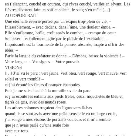
en t’élançant, couché en courant, qui rêves couché, veilles en rêvant. Les
fièvres dévorent faim et soif et spleen, le sang s’en mêle.[…]
AUTOPORTRAIT
Une éternelle rêverie portée par un exquis trop-plein de vie. –
Inlassablement, – avec dedans, dans l’âme, une douleur émue. –
Elle s’enflamme, brûle, croît après le combat, – crampe du cœur.
Soupeser – et follement agité par le plaisir de l’excitation. –
Impuissante est la tourmente de la pensée, absurde, inapte à offrir des
idées. –
Parle la langue du créateur et donne. – Démons, brisez la violence ! –
Votre langue. – Vos signes. – Votre pouvoir.
VISIONS
[…] J’ai vu le parc : vert jaune, vert bleu, vert rouge, vert mauve, vert
soleil et vert tremblé –
et j’ai écouté les fleurs d’oranger épanouies.
Puis je me suis attaché à la muraille ovale du parc
et j’ai écouté les enfants aux pieds frêles, ceux, mouchetés de bleu et
tigrés de gris, avec des nœuds roses.
Les arbres colonnes traçaient des lignes vers là-bas
quand ils se sont assis avec une grâce sensuelle en un large cercle,
j’ai songé à mes visions de portraits couleurs et il m’a semblé
que je n’avais parlé qu’une seule fois
avec eux tous.