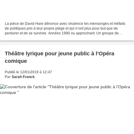
La pièce de David Hare dénonce avec virulence les mensonges et méfaits
de politiques pris à leur propre piège et qui n’ont plus pour but que de
perdurer et de se survivre. Années 1990 ou approchant. Un groupe de
personnes bon chic-bon genre est rassemblé...
Théâtre lyrique pour jeune public à l’Opéra
comique
Publié le 12/01/2019 à 12:47
Par
Sarah Franck