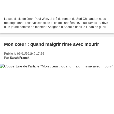
Le spectacle de Jean-Paul Wenzel tiré du roman de Sorj Chalandon nous
replonge dans l’effervescence de la fin des années 1970 au travers du rêve
d’un jeune homme de monter l’ Antigone d’Anouilh dans le Liban en guerre,
en rassemblant dans un même spectacle...
Mon cœur : quand maigrir rime avec mourir
Publié le 09/01/2019 à 17:56
Par
Sarah Franck