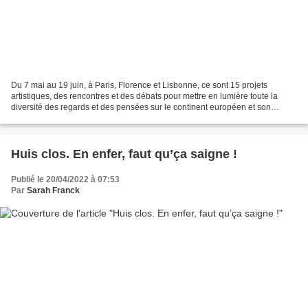
Du 7 mai au 19 juin, à Paris, Florence et Lisbonne, ce sont 15 projets
artistiques, des rencontres et des débats pour mettre en lumière toute la
diversité des regards et des pensées sur le continent européen et son
histoire. Depuis 12 ans, Chantiers d’Europe...
Huis clos. En enfer, faut qu’ça saigne !
Publié le 20/04/2022 à 07:53
Par
Sarah Franck