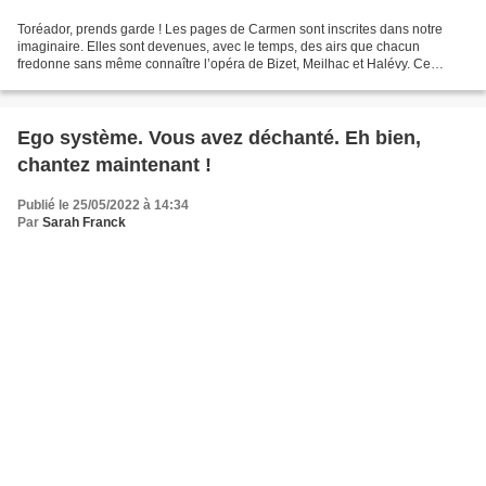
Toréador, prends garde ! Les pages de Carmen sont inscrites dans notre
imaginaire. Elles sont devenues, avec le temps, des airs que chacun
fredonne sans même connaître l’opéra de Bizet, Meilhac et Halévy. Ce
spectacle en propose une version détournée,...
Ego système. Vous avez déchanté. Eh bien,
chantez maintenant !
Publié le 25/05/2022 à 14:34
Par
Sarah Franck