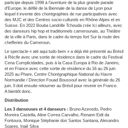
participe depuis 1998 à l’aventure de la plus grande parade
d’Europe, le défilé de la Biennale de la danse de Lyon pour
lequel il invente des chorégraphies de rue participatives avec
des MJC et des Centres socio-culturels en Rhône-Alpes et en
Suisse. En 2022 Bouba Landrille Tchouda crée Ici ailleurs, avec
des danseurs hip hop et traditionnels camerounais, au Théâtre
de la ville à Paris, dans le cadre du temps fort Sur la route des
chefferies du Cameroun.
Le spectacle « até aqui tudo bem » a déjà été présenté au Brésil
à Récife avec une sortie de résidence dans le cadre du Festival
Cena Cumplicidades, puis à la Casa Europa à Rio de Janeiro,
et en France avec cette sortie de résidence du 16 au 26 juin
2025 au Phare, Centre Chorégraphique National du Havre
Normandie / Direction Fouad Boussouf avec la générale du 26
juin. Il doit ensuite retourner au Brésil pour revenir en France.
A bientôt donc.
Distribution
Les 3 danseuses et 4 danseurs :
Bruno Azevedo, Pedro
Moreira Castella, Aline Correa Carvalho,
Renann Eidt da
Fontoura, Monique Stéphanie dos Santos Santana, Alexandro
Soares, Inaê Silva