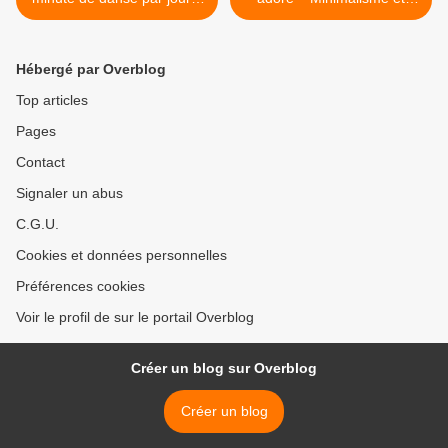
- changer le monde par la
justesse : raconter le
poésie et la danse.
désespoir et la révolte avec
quelques gestes au seul
Hébergé par Overblog
rythme du souffle des
danseuses. >
Top articles
Pages
Contact
Signaler un abus
C.G.U.
Cookies et données personnelles
Préférences cookies
Voir le profil de sur le portail Overblog
Créer un blog sur Overblog
Créer un blog