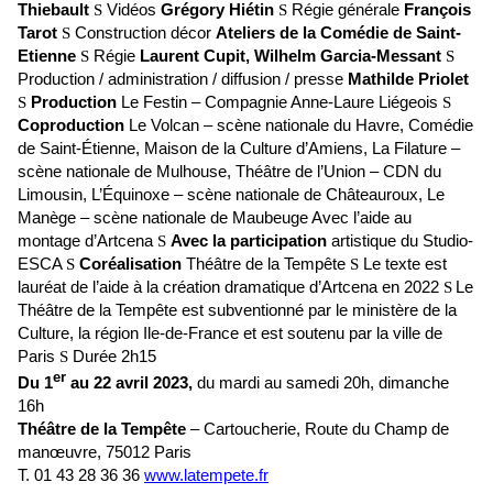
Thiebault
S
Vidéos
Grégory Hiétin
S
Régie générale
François
Tarot
S
Construction décor
Ateliers de la Comédie de Saint-
Etienne
S
Régie
Laurent Cupit, Wilhelm Garcia-Messant
S
Production / administration / diffusion / presse
Mathilde Priolet
S
Production
Le Festin – Compagnie Anne-Laure Liégeois
S
Coproduction
Le Volcan – scène nationale du Havre, Comédie
de Saint-Étienne, Maison de la Culture d’Amiens, La Filature –
scène nationale de Mulhouse, Théâtre de l’Union – CDN du
Limousin, L’Équinoxe – scène nationale de Châteauroux, Le
Manège – scène nationale de Maubeuge Avec l’aide au
montage d’Artcena
S
Avec la participation
artistique du Studio-
ESCA
S
Coréalisation
Théâtre de la Tempête
S
Le texte est
lauréat de l’aide à la création dramatique d’Artcena en 2022
S
Le
Théâtre de la Tempête est subventionné par le ministère de la
Culture, la région Ile-de-France et est soutenu par la ville de
Paris
S
Durée 2h15
er
Du 1
au 22 avril 2023,
du mardi au samedi 20h, dimanche
16h
Théâtre de la Tempête
– Cartoucherie, Route du Champ de
manœuvre, 75012 Paris
T. 01 43 28 36 36
www.latempete.fr