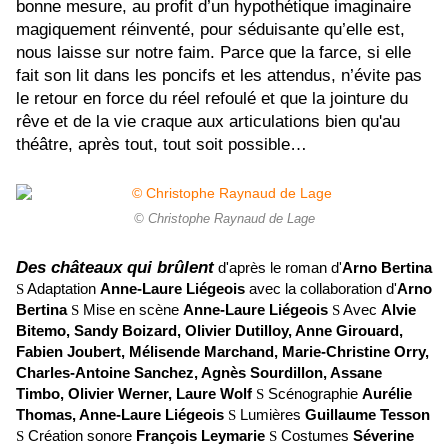
bonne mesure, au profit d’un hypothétique imaginaire
magiquement réinventé, pour séduisante qu’elle est,
nous laisse sur notre faim. Parce que la farce, si elle
fait son lit dans les poncifs et les attendus, n’évite pas
le retour en force du réel refoulé et que la jointure du
rêve et de la vie craque aux articulations bien qu'au
théâtre, après tout, tout soit possible…
© Christophe Raynaud de Lage
Des châteaux qui brûlent
d'après le roman d'
Arno Bertina
S
Adaptation
Anne-Laure Liégeois
avec la collaboration d'
Arno
Bertina
S
Mise en scène
Anne-Laure Liégeois
S
Avec
Alvie
Bitemo, Sandy Boizard, Olivier Dutilloy, Anne Girouard,
Fabien Joubert, Mélisende Marchand, Marie-Christine Orry,
Charles-Antoine Sanchez, Agnès Sourdillon, Assane
Timbo, Olivier Werner, Laure Wolf
S
Scénographie
Aurélie
Thomas, Anne-Laure Liégeois
S
Lumières
Guillaume Tesson
S
Création sonore
François Leymarie
S
Costumes
Séverine