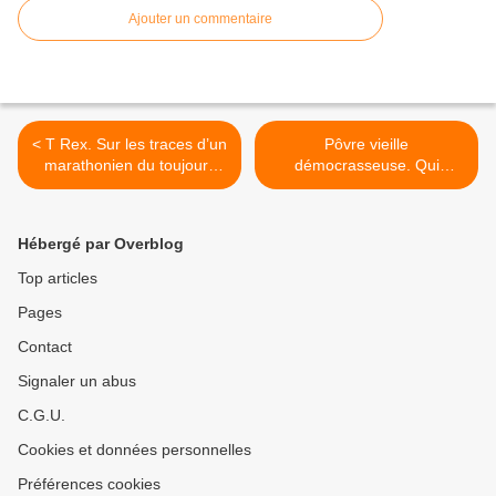
Ajouter un commentaire
< T Rex. Sur les traces d’un
Pôvre vieille
marathonien du toujours
démocrasseuse. Qui
plus au boulot.
sommes-nous? D’où
venons-nous? Où allons-
nous? >
Hébergé par Overblog
Top articles
Pages
Contact
Signaler un abus
C.G.U.
Cookies et données personnelles
Préférences cookies