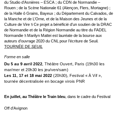
du Studio d’Asnières – ESCA ; du CDN de Normandie –
Rouen ; de la Scène Nationale 61 (Alençon, Flers, Mortagne) ;
de la Halle ô Grains, Bayeux ; du Département du Calvados, de
la Manche et de L’Orne, et de la Maison des Jeunes et de la
Culture de Vire
S
Ce projet a bénéficié d’un soutien de la DRAC
de Normandie et de la Région Normandie au titre du FADEL
Normandie
S
Marilyn Mattei est lauréate de la bourse aux
auteurs d’ouvrage 2020 du CNL pour l’écriture de Seuil
.
TOURNÉE DE
SEUIL
Forme en salle
Du 5 au 9 avril 2022
, Théâtre Ouvert, Paris (19h30 les
mar/mer et 20h30 les jeu/ven/sam)
Les 11, 17 et 18 mai 2022
(20h30), Festival « À Vif »,
tournée décentralisée en bocage virois PNR
En juillet, au Théâtre le Train bleu
, dans le cadre du Festival
Off d’Avignon