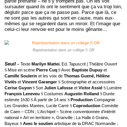
partie prenante – ne s’y trompent pas. On les voit
sursauter quand ils ont le sentiment que ça va trop loin,
déglutir parce que ça ne passe pas. Parce que là, ce
ne sont pas les autres qui sont en cause, mais eux-
mêmes qui se regardent dans un miroir. Et l’image que
celui-ci leur renvoie est pour le moins gênante…
Représentation dans un collège © DR
Seuil -
Texte
Marilyn Mattei.
Ed. Tapuscrit | Théâtre Ouvert
S
Mise en scène
Pierre Cuq
S
Avec
Baptiste Dupuy
et
Camille Soulerin
et les voix de
Thomas Guené, Hélène
Viviès
et
Vincent Garanger
S
Scénographie et accessoires
Cerise Guyon
S
Son
Julien Lafosse
et
Victor Assié
S
Lumière
François Leneveu
S
Costumes
Augustin Rolland
S
Durée
estimée 1h30
S
À partir de 14 ans
S
Production
Compagnie
Les Grandes Marées, Lucile Carré
S
Coproduction
Comédie
de Caen – CDN ; L’Archipel – Scène conventionnée d’intérêt
national « Art en territoire », Granville ; La Halle ô Grains,
Bayeux
S
Avec le soutien
artistique de
la DRAC Normandie ;